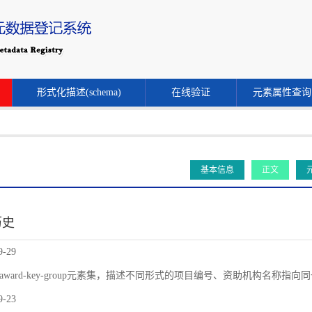
形式化描述(schema)
在线验证
元素属性查询
基本信息
正文
历史
9-29
award-key-group元素集，描述不同形式的项目编号、资助机构名称指
9-23