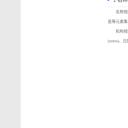
2 名
名称规
息等元素集
机构规
(notes)、