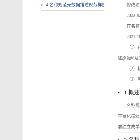
4 名称规范元数据描述规范样例
修改项
2022-0
在名称
2021-1
（1）在
述原始id
（2）
（3）
1 概述
名称规
丰富化描述
准独立成单