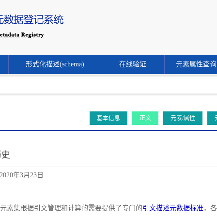
形式化描述(schema)
在线验证
元素属性查询
基本信息
正文
元素/属性
历史
020年3月23日
文献元素集根据引文管理和计算的需要提供了专门的
引文描述元数据标准
，各