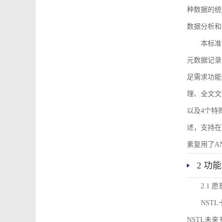
种数据的统
数据分析和
本标准
元数据记录
足需求功能
理、全文文
以及4个特
述，支持在
素复用了ANS
2 功
2.1 愿
NST
NSTL未