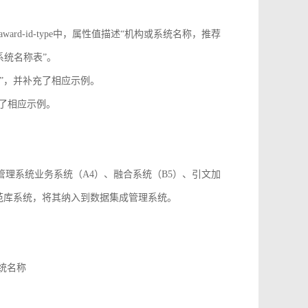
onf-id-type、award-id-type中，属性值描述“机构或系统名称，推荐
系统名称表”。
paper_id”，并补充了相应示例。
，并补充了相应示例。
成管理系统业务系统（A4）、融合系统（B5）、引文加
规范库系统，将其纳入到数据集成管理系统。
系统名称