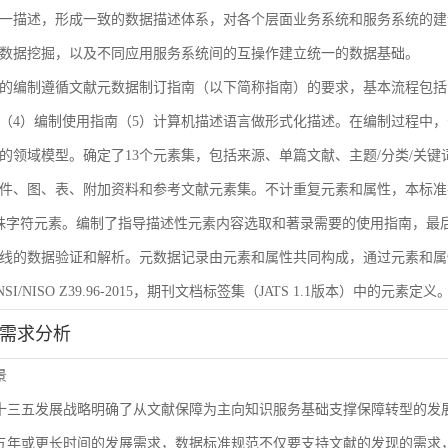
一描述，形成一致的数据描述体系，对各个层面业务系统和服务系统的建
数据挖掘，以及不同应用服务系统间的互操作建立统一的数据基础。
的编制遵循文献元数据制订指南（以下简称指南）的要求，基本流程包括
（4）编制使用指南（5）计算机描述语言做形式化描述。在编制过程中，
的领域模型。确定了13个元素集，包括来源、单篇文献、主题/分类/关键
件、图、表、附加资料和参考文献元素集。不计重复元素和属性，本标准共
殊字符元素。编制了指导描述性元素内容选取和著录需要的使用指南，最后
线的数据验证和解析。元数据记录由元素和属性共同构成，通过元素和属
I/NISO Z39.96-2015，期刊文档标签集（JATS 1.1版本）中的元素定义
能需求分析
景
L十三五发展战略明确了从文献保障为主向知识服务基础支撑保障转型的
来五年或更长时间的发展需求，数据标准规范不仅要支持文献的发现的需