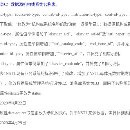
录C：数据源机构或系统名称表
。
id-type、source-id-type、contrib-id-type、institution-id-type、c
下取值：”修改为“机构或系统名称的取值统一遵循附录C：数据源机构或
-id-type，属性值举例增加了“elsevier_eid”、“elsevier_ref-id”及“nstl_
rce-id-type，属性值举例增加了“nstl_catalog_code”、“nstl_issue_id”
titution-id-type，属性值举例增加了“elsevier_afid”，并补充了相应示例。
nf-id-type，属性值举例增加了“elsevier_confcode”，并补充了相应示例。
对象之间的关联和约束
录A 表1NSTL现有业务系统的标识进行了修改，增加了NSTL母体元数据集
6），修改数据集成管理系统标识为C2、准备库系统为B3，删除了名称
属性由state更改为status。
020年4月22日
性data-source取值更改为参见附录C，对于NSTL来源数据，需具体到
020年4月29日