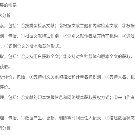
展的需要。
需求分析
索，包括：①按类型检索文献；②根据文献主题和内容检索文献；③根据
别，包括：①根据文献特征识别；②识别文献作者及其所在机构；③通过全球
献；⑤识别全文的版本和载体形式。
取，包括：①支持用户获取全文；②支持对各种载体和版本全文的获取，
获取。
析评价，包括：①支持引文关系的描述和计量名称识别；②支持人名、机
评价。
理，包括：①文献的印本馆藏信息和网络版本获取授权方式；②来自作者
理，包括：①数据产生、更新、删除等时间责任人记录；②描述数据状态
用例分析