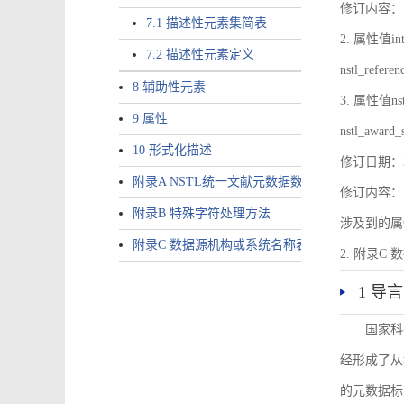
修订内容：1.
7.1 描述性元素集简表
2. 属性值inte
7.2 描述性元素定义
nstl_refer
8 辅助性元素
3. 属性值nstl
9 属性
nstl_award_
10 形式化描述
修订日期：2
附录A NSTL统一文献元数据数据唯一标识符规则
修订内容：1
附录B 特殊字符处理方法
涉及到的属性包括a
附录C 数据源机构或系统名称表
2. 附录C 
1 导言
国家科
经形成了从
的元数据标