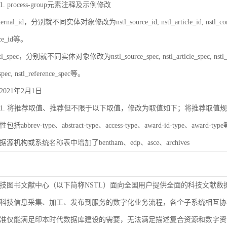
 process-group元素注释及示例修改
rnal_id，分别就不同实体对象修改为nstl_source_id, nstl_article_id, nstl_contrib_id,
ence_id等。
_spec，分别就不同实体对象修改为nstl_source_spec, nstl_article_spec, nstl_contrib_
spec, nstl_reference_spec等。
021年2月1日
. 将推荐取值、推荐但不限于以下取值，修改为取值如下；将推荐取值规则改为取值
bbrev-type、abstract-type、access-type、award-id-type、award-ty
数据源机构或系统名称表中增加了bentham、edp、asce、archives
技图书文献中心（以下简称NSTL）面向全国用户提供全面的科技文献数
科技信息采集、加工、发布到服务的数字化业务流程，各个子系统相互协
准仅能满足印本时代数据库建设的需要，无法满足描述复合资源和数字资