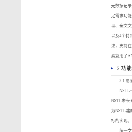
元数据记录
足需求功能
理、全文文
以及4个特
述，支持在
素复用了ANS
2 功
2.1 愿
NST
NSTL未
为NSTL
标的实现。
统一文