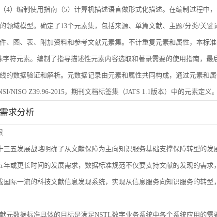
（4）编制使用指南（5）计算机描述语言做形式化描述。在编制过程中，
的领域模型。确定了13个元素集，包括来源、单篇文献、主题/分类/关键
件、图、表、附加资料和参考文献元素集。不计重复元素和属性，本标准共
殊字符元素。编制了指导描述性元素内容选取和著录需要的使用指南，最后
线的数据验证和解析。元数据记录由元素和属性共同构成，通过元素和属
I/NISO Z39.96-2015，期刊文档标签集（JATS 1.1版本）中的元素定义
能需求分析
景
L十三五发展战略明确了从文献保障为主向知识服务基础支撑保障转型的
来五年或更长时间的发展需求，数据标准规范不仅要支持文献的发现的需
建成国际一流的科技文献信息发现系统，实现从信息服务向知识服务的转型
献元数据标准具体的目标是满足NSTL数字业务系统中各个系统应用的需