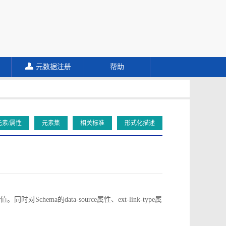
元数据注册
帮助
元素/属性
元素集
相关标准
形式化描述
对Schema的data-source属性、ext-link-type属