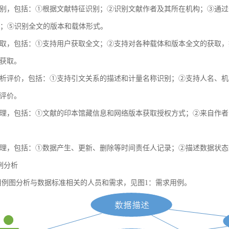
别，包括：①根据文献特征识别；②识别文献作者及其所在机构；③通过全球
献；⑤识别全文的版本和载体形式。
取，包括：①支持用户获取全文；②支持对各种载体和版本全文的获取，
获取。
析评价，包括：①支持引文关系的描述和计量名称识别；②支持人名、机
评价。
理，包括：①文献的印本馆藏信息和网络版本获取授权方式；②来自作者
理，包括：①数据产生、更新、删除等时间责任人记录；②描述数据状态
用例分析
例图分析与数据标准相关的人员和需求，见图1：需求用例。