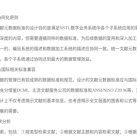
3 协同化原则
献元数据标准的设计目的是满足NSTL数字业务系统中各个子系统应用
深度的内容，但需要遵循同样的数据标准，为后续数据的复用和深入加工
一的，编目系统的描述和数据加工系统的描述应协同一致。统一文献元数
，各个子系统通过协同达到最大的数据管理效益。
4 与国际相关标准兼容
据的管理已有较成熟的数据标准和规范，设计的文献元数据标准应与国际
充分借鉴DCMI、主流文献服务公司的数据标准和ANSI/NISO Z39.
计上不仅考虑揭示文献的基本信息，也考虑揭示全文层面的图表和公式等
展的需要。
需求分析
索，包括：①按类型检索文献；②根据文献主题和内容检索文献；③根据