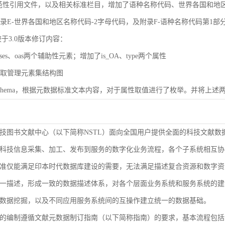
规范性引用文件，以及相关标准栏目，增加了语种名称代码、世界各国和地区名称代码（
了附录E-世界各国和地区名称代码-2字母代码，及附录F-语种名称代码第1部
较于3.0版本修订内容：
ases、oas两个辅助性元素；增加了is_OA、type两个属性
了获取管理元素集结构图
了Schema，根据元数据标准文本内容，对于属性取值进行了枚举。并将上述两
技图书文献中心（以下简称NSTL）面向全国用户提供全面的科技文献数
科技信息采集、加工、发布到服务的数字化业务流程，各个子系统相互协
准仅能满足印本时代数据库建设的需要，无法满足描述复合资源和数字资
9-2000等同ISO 3166-1）
一描述，形成一致的数据描述体系，对各个层面业务系统和服务系统的建
1-2005等同ISO 639-1）
数据挖掘，以及不同应用服务系统间的互操作建立统一的数据基础。
的编制遵循文献元数据制订指南（以下简称指南）的要求，基本流程包括