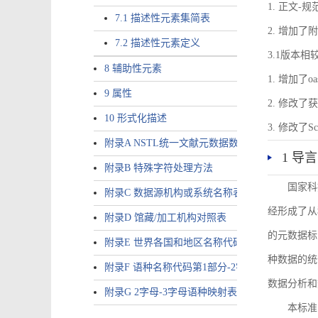
1. 正文-
7.1 描述性元素集简表
2. 增加
7.2 描述性元素定义
3.1版本相
8 辅助性元素
1. 增加了o
9 属性
2. 修改
10 形式化描述
3. 修改
附录A NSTL统一文献元数据数据唯一标识符规则
1 导言
附录B 特殊字符处理方法
国家科
附录C 数据源机构或系统名称表
经形成了从
附录D 馆藏/加工机构对照表
的元数据标
附录E 世界各国和地区名称代码-2字母代码（GB/T 265
种数据的统
附录F 语种名称代码第1部分-2字母代码（GB/T 4880.
数据分析和
附录G 2字母-3字母语种映射表
本标准