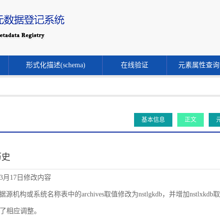
形式化描述(schema)
在线验证
元素属性查询
基本信息
正文
历史
年3月17日修改内容
源机构或系统名称表中的archives取值修改为nstlgkdb，并增加nstlxkdb取值。同时
了相应调整。