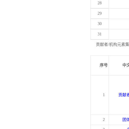
28
29
30
31
贡献者/机构元素
序号
中
1
贡献
2
团