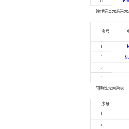
14
使
操作信息元素集元
序号
1
2
机
3
4
辅助性元素简表
序号
1
2