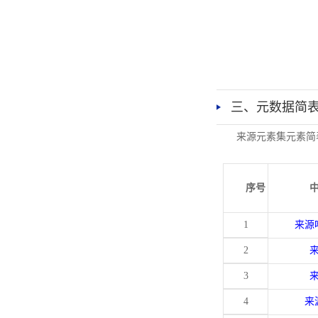
三、元数据简
来源元素集元素简
序号
1
来源
2
3
4
来