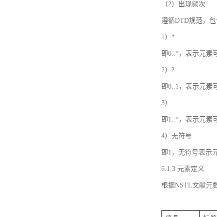
（2）出现频次
遵循DTD规范，
1）*
即0..*，表示元
2）?
即0..1，表示元
3）
即1..*，表示元
4）无符号
即1，无符号表示
6.1.3 元素定义
根据NSTL文献