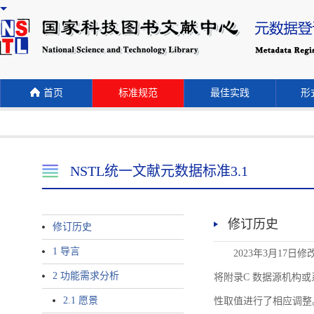
首页
标准规范
最佳实践
形式
NSTL统一文献元数据标准3.1
修订历史
修订历史
1 导言
2023年3月17日
2 功能需求分析
将附录C 数据源机构或系统名称
2.1 愿景
性取值进行了相应调整