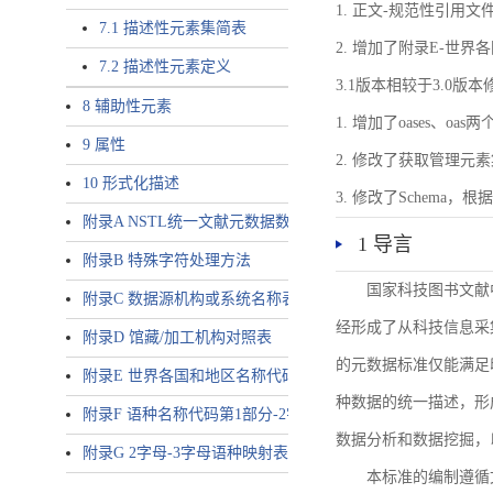
1. 正文-规范性引用文
7.1 描述性元素集简表
2. 增加了附录E-世
7.2 描述性元素定义
3.1版本相较于3.0版
8 辅助性元素
1. 增加了oases、oa
9 属性
2. 修改了获取管理元
10 形式化描述
3. 修改了Schem
附录A NSTL统一文献元数据数据唯一标识符规则
1 导言
附录B 特殊字符处理方法
国家科技图书文献
附录C 数据源机构或系统名称表
经形成了从科技信息采
附录D 馆藏/加工机构对照表
的元数据标准仅能满足
附录E 世界各国和地区名称代码-2字母代码（GB/T 2659-2000等
种数据的统一描述，形
附录F 语种名称代码第1部分-2字母代码（GB/T 4880.1-2005等同
数据分析和数据挖掘，
附录G 2字母-3字母语种映射表
本标准的编制遵循