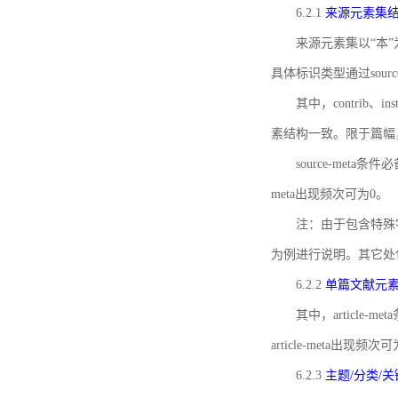
6.2.1
来源元素集
来源元素集以“本”
具体标识类型通过source
其中，contrib、
素结构一致。限于篇幅
source-meta条
meta出现频次可为0。
注：由于包含特殊字符s
为例进行说明。其它处
6.2.2
单篇文献元
其中，article-m
article-meta出现频次
6.2.3
主题/分类/