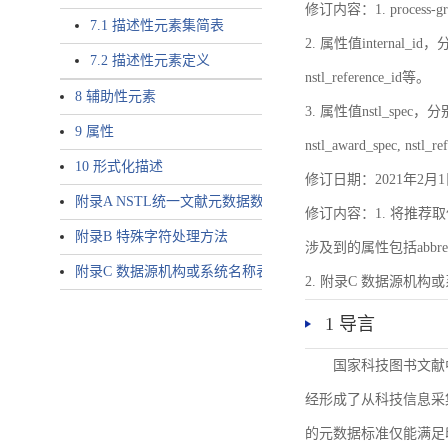
修订内容：1. proces
7.1 描述性元素集简表
2. 属性值internal_id，分别就
7.2 描述性元素定义
nstl_reference_id等。
8 辅助性元素
3. 属性值nstl_spec，分别就不同
9 属性
nstl_award_spec, nstl_
10 形式化描述
修订日期：2021年2月1
附录A NSTL统一文献元数据数据唯一标识符规则
修订内容：1. 将推荐取
附录B 特殊字符处理方法
涉及到的属性包括abbrev-typ
附录C 数据源机构或系统名称表
2. 附录C 数据源机构或系统
1 导言
国家科技图书文献
经形成了从科技信息采
的元数据标准仅能满足