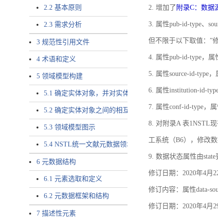
2.2 基本原则
2. 增加了
附录C：数据
3. 属性pub-id-type、so
2.3 需求分析
但不限于以下取值：”
3 规范性引用文件
4. 属性pub-id-type，
4 术语和定义
5. 属性source-id-ty
5 领域模型构建
6. 属性institution
5.1 确定实体对象，并对实体对象命名
7. 属性conf-id-ty
5.2 确定实体对象之间的相互关系，定义实体对象之间的
8. 对附录A 表1N
5.3 领域模型图示
工系统（B6），修改
5.4 NSTL统一文献元数据领域模型的验证
9. 数据状态属性由state
6 元数据结构
修订日期：2020年4月2
6.1 元素选取和定义
修订内容：属性data-
6.2 元数据框架和结构
修订日期：2020年4月2
7 描述性元素