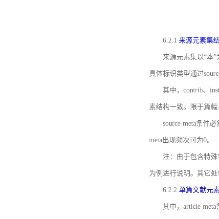
6.2.1
来源元素集
来源元素集以“本”
具体标识类型通过source
其中，contrib、
素结构一致。限于篇幅
source-meta条
meta出现频次可为0。
注：由于包含特殊字符s
为例进行说明。其它处
6.2.2
单篇文献元
其中，article-m