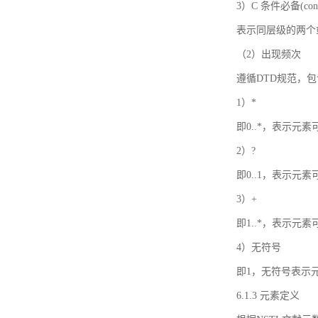
3）C 条件必备(condi
表示同层级的两个
（2）出现频次
遵循DTD规范，
1）*
即0..*，表示元
2）?
即0..1，表示元
3）+
即1..*，表示元
4）无符号
即1，无符号表示
6.1.3 元素定义