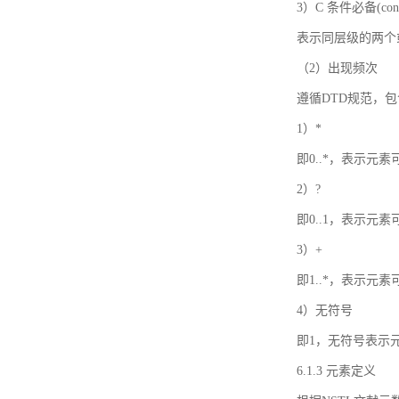
3）C 条件必备(condi
表示同层级的两个
（2）出现频次
遵循DTD规范，
1）*
即0..*，表示元
2）?
即0..1，表示元
3）+
即1..*，表示元
4）无符号
即1，无符号表示
6.1.3 元素定义