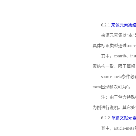
6.2.1
来源元素集
来源元素集以“本”
具体标识类型通过source
其中，contrib、
素结构一致。限于篇幅
source-meta条
meta出现频次可为0。
注：由于包含特殊字符s
为例进行说明。其它处
6.2.2
单篇文献元
其中，article-m