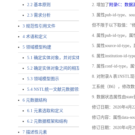
2.2 基本原则
2. 增加了
附录C：数据
3. 属性pub-id-type、so
2.3 需求分析
但不限于以下取值：”
3 规范性引用文件
4. 属性pub-id-type，
4 术语和定义
5. 属性source-id-ty
5 领域模型构建
6. 属性institution
5.1 确定实体对象，并对实体对象命名
7. 属性conf-id-ty
5.2 确定实体对象之间的相互关系，定义实体对象之间的
8. 对附录A 表1N
5.3 领域模型图示
工系统（B6），修改
5.4 NSTL统一文献元数据领域模型的验证
9. 数据状态属性由state
6 元数据结构
修订日期：2020年4月2
6.1 元素选取和定义
修订内容：属性data-
6.2 元数据框架和结构
修订日期：2020年4月2
7 描述性元素