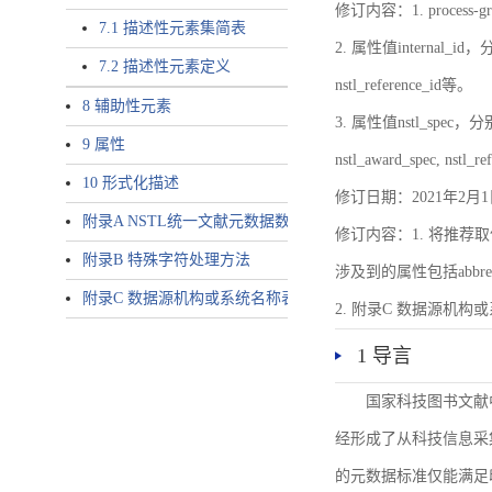
修订内容：1. proces
7.1 描述性元素集简表
2. 属性值internal_id，分别就
7.2 描述性元素定义
nstl_reference_id等。
8 辅助性元素
3. 属性值nstl_spec，分别就不同
9 属性
nstl_award_spec, nstl_
10 形式化描述
修订日期：2021年2月1
附录A NSTL统一文献元数据数据唯一标识符规则
修订内容：1. 将推荐取
附录B 特殊字符处理方法
涉及到的属性包括abbrev-typ
附录C 数据源机构或系统名称表
2. 附录C 数据源机构或系统
1 导言
国家科技图书文献
经形成了从科技信息采
的元数据标准仅能满足