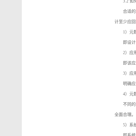
3.2
合适的
计至少应回
1）元
即设计
2）应
即该应
3）应
明确应
4）元
不同的
全面合理。
5）系
即系统