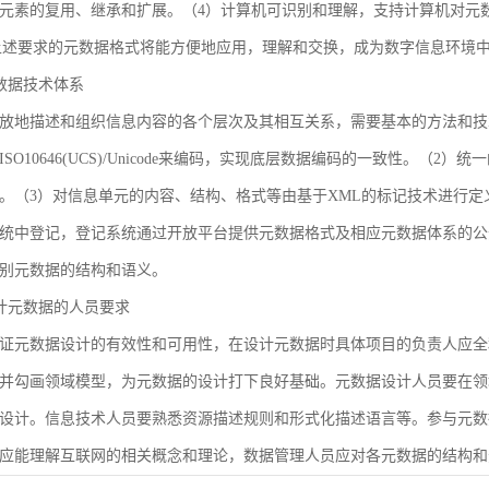
元素的复用、继承和扩展。（4）计算机可识别和理解，支持计算机对元
合上述要求的元数据格式将能方便地应用，理解和交换，成为数字信息环境
 元数据技术体系
放地描述和组织信息内容的各个层次及其相互关系，需要基本的方法和技
SO10646(UCS)/Unicode来编码，实现底层数据编码的一致性。（
。（3）对信息单元的内容、结构、格式等由基于XML的标记技术进行定
统中登记，登记系统通过开放平台提供元数据格式及相应元数据体系的公
别元数据的结构和语义。
 设计元数据的人员要求
证元数据设计的有效性和可用性，在设计元数据时具体项目的负责人应全
并勾画领域模型，为元数据的设计打下良好基础。元数据设计人员要在领
设计。信息技术人员要熟悉资源描述规则和形式化描述语言等。参与元数
应能理解互联网的相关概念和理论，数据管理人员应对各元数据的结构和