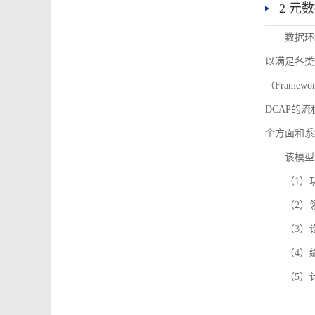
2 元
数据环
以满足各类
（Framew
DCAP的
个方面和系
该模型
（1）
（2）
（3）
（4）
（5）