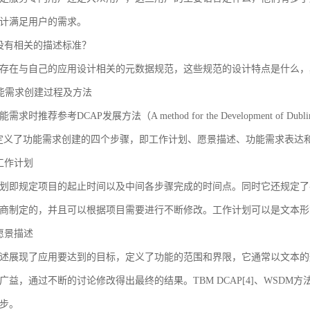
计满足用户的需求。
没有相关的描述标准？
存在与自己的应用设计相关的元数据规范，这些规范的设计特点是什么，
 功能需求创建过程及方法
求时推荐参考DCAP发展方法（A method for the Development of Dublin Core
AP定义了功能需求创建的四个步骤，即工作计划、愿景描述、功能需求表
工作计划
划即规定项目的起止时间以及中间各步骤完成的时间点。同时它还规定了
商制定的，并且可以根据项目需要进行不断修改。工作计划可以是文本形
愿景描述
述展现了应用要达到的目标，定义了功能的范围和界限，它通常以文本的
广益，通过不断的讨论修改得出最终的结果。TBM DCAP[4]、WSDM方法
步。