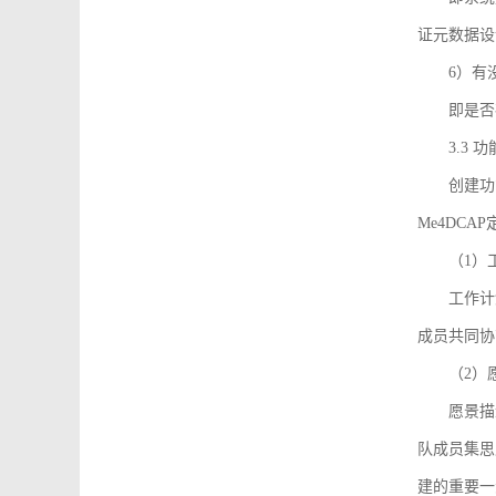
证元数据设
6）有
即是否
3.3
创建功能需
Me4DC
（1）
工作计
成员共同协
（2）
愿景描
队成员集思
建的重要一