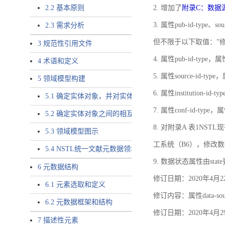
2.2 基本原则
2. 增加了
附录C：数据
3. 属性pub-id-type、so
2.3 需求分析
但不限于以下取值：”
3 规范性引用文件
4. 属性pub-id-type，
4 术语和定义
5. 属性source-id-ty
5 领域模型构建
6. 属性institution
5.1 确定实体对象，并对实体对象命名
7. 属性conf-id-ty
5.2 确定实体对象之间的相互关系，定义实体对象之间的
8. 对附录A 表1N
5.3 领域模型图示
工系统（B6），修改
5.4 NSTL统一文献元数据领域模型的验证
9. 数据状态属性由state
6 元数据结构
修订日期：2020年4月2
6.1 元素选取和定义
修订内容：属性data-
6.2 元数据框架和结构
修订日期：2020年4月2
7 描述性元素