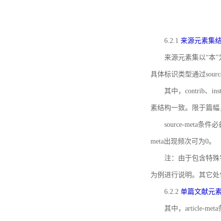
6.2.1
来源元素集
来源元素集以“本”
具体标识类型通过source
其中，contrib、
素结构一致。限于篇幅
source-meta条
meta出现频次可为0。
注：由于包含特殊字符s
为例进行说明。其它处
6.2.2
单篇文献元
其中，article-m