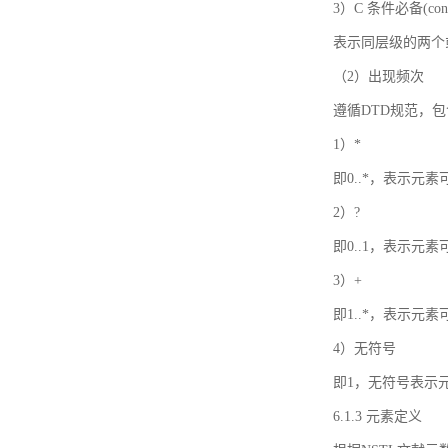
3）C 条件必备(condi
表示同层级的两个
（2）出现频次
遵循DTD规范，
1）*
即0..*，表示元
2）?
即0..1，表示元
3）+
即1..*，表示元
4）无符号
即1，无符号表示
6.1.3 元素定义