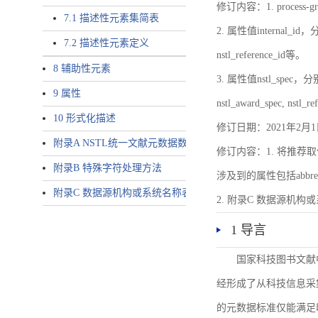
修订内容：1. proces
7.1 描述性元素集简表
2. 属性值internal_id，分别就
7.2 描述性元素定义
nstl_reference_id等。
8 辅助性元素
3. 属性值nstl_spec，分别就不同
9 属性
nstl_award_spec, nstl_
10 形式化描述
修订日期：2021年2月1
附录A NSTL统一文献元数据数据唯一标识符规则
修订内容：1. 将推荐取
附录B 特殊字符处理方法
涉及到的属性包括abbrev-typ
附录C 数据源机构或系统名称表
2. 附录C 数据源机构或系统
1 导言
国家科技图书文献
经形成了从科技信息采
的元数据标准仅能满足