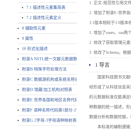
1. 正文-规范性引用文
7.1 描述性元素集简表
2. 增加了附录E-世
7.2 描述性元素定义
3.1版本相较于3.0版
8 辅助性元素
1. 增加了oases、oa
9 属性
2. 修改了获取管理元
10 形式化描述
3. 修改了Schem
附录A NSTL统一文献元数据数据唯一标识符规则
1 导言
附录B 特殊字符处理方法
国家科技图书文献
附录C 数据源机构或系统名称表
经形成了从科技信息采
附录D 馆藏/加工机构对照表
的元数据标准仅能满足
附录E 世界各国和地区名称代码-2字母代码（GB/T 2659-2000等
种数据的统一描述，形
附录F 语种名称代码第1部分-2字母代码（GB/T 4880.1-2005等同
数据分析和数据挖掘，
附录G 2字母-3字母语种映射表
本标准的编制遵循