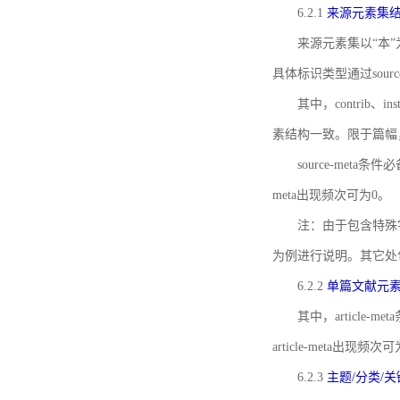
6.2.1
来源元素集
来源元素集以“本”
具体标识类型通过source
其中，contrib、
素结构一致。限于篇幅
source-meta条
meta出现频次可为0。
注：由于包含特殊字符s
为例进行说明。其它处
6.2.2
单篇文献元
其中，article-m
article-meta出现频次
6.2.3
主题/分类/