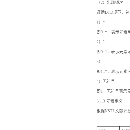
（2）出现频次
遵循DTD规范，
1）*
即0..*，表示元
2）?
即0..1，表示元
3）
即1..*，表示元
4）无符号
即1，无符号表示
6.1.3 元素定义
根据NSTL文献