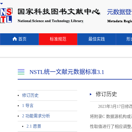
首页
标准规范
最佳实践
形式
NSTL统一文献元数据标准3.1
修订历史
修订历史
1 导言
2023年3月17日
2 功能需求分析
将附录C 数据源机构或系统名称
2.1 愿景
性取值进行了相应调整