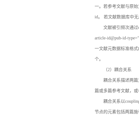
一。若参考文献与原始文献
id。 若文献数据库中
文献被引频次通过c
article-id@pub-id
一文献元数据标准格式
个。
（2）耦合关系
耦合关系描述两篇
篇或多篇参考文献，或
耦合关系以coupl
节点的元素包括两篇施