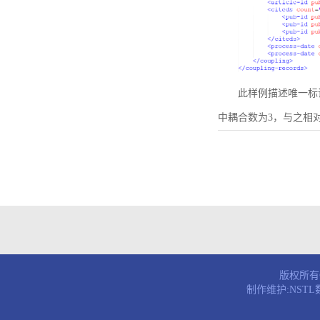
此样例描述唯一标识符为B
中耦合数为3，与之相
版权所有© 
制作维护:NST