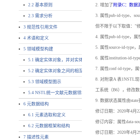
2.2 基本原则
2. 增加了
附录C：数据
3. 属性pub-id-type、so
2.3 需求分析
但不限于以下取值：”
3 规范性引用文件
4. 属性pub-id-type，
4 术语和定义
5. 属性source-id-ty
5 领域模型构建
6. 属性institution
5.1 确定实体对象，并对实体对象命名
7. 属性conf-id-ty
5.2 确定实体对象之间的相互关系，定义实体对象之间的
8. 对附录A 表1N
5.3 领域模型图示
工系统（B6），修改
5.4 NSTL统一文献元数据领域模型的验证
9. 数据状态属性由state
6 元数据结构
修订日期：2020年4月2
6.1 元素选取和定义
修订内容：属性data-
6.2 元数据框架和结构
修订日期：2020年4月2
7 描述性元素