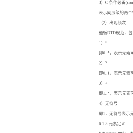
3）C 条件必备(condi
表示同层级的两个
（2）出现频次
遵循DTD规范，
1）*
即0..*，表示元
2）?
即0..1，表示元
3）+
即1..*，表示元
4）无符号
即1，无符号表示
6.1.3 元素定义