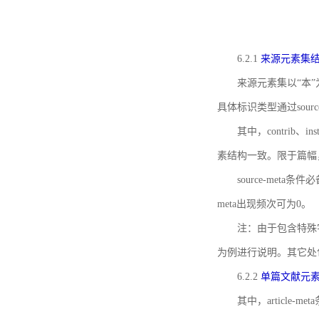
6.2.1
来源元素集
来源元素集以“本”
具体标识类型通过source
其中，contrib、
素结构一致。限于篇幅
source-meta条
meta出现频次可为0。
注：由于包含特殊字符s
为例进行说明。其它处
6.2.2
单篇文献元
其中，article-m