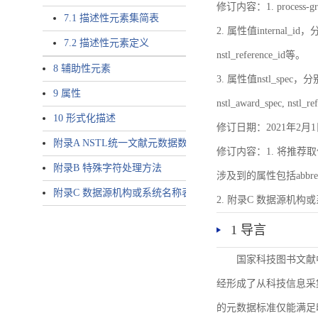
修订内容：1. proces
7.1 描述性元素集简表
2. 属性值internal_id，分别就
7.2 描述性元素定义
nstl_reference_id等。
8 辅助性元素
3. 属性值nstl_spec，分别就不同
9 属性
nstl_award_spec, nstl_
10 形式化描述
修订日期：2021年2月1
附录A NSTL统一文献元数据数据唯一标识符规则
修订内容：1. 将推荐取
附录B 特殊字符处理方法
涉及到的属性包括abbrev-typ
附录C 数据源机构或系统名称表
2. 附录C 数据源机构或系统
1 导言
国家科技图书文献
经形成了从科技信息采
的元数据标准仅能满足