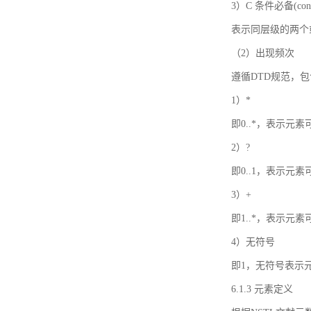
3）C 条件必备(condi
表示同层级的两个
（2）出现频次
遵循DTD规范，
1）*
即0..*，表示元
2）?
即0..1，表示元
3）+
即1..*，表示元
4）无符号
即1，无符号表示
6.1.3 元素定义