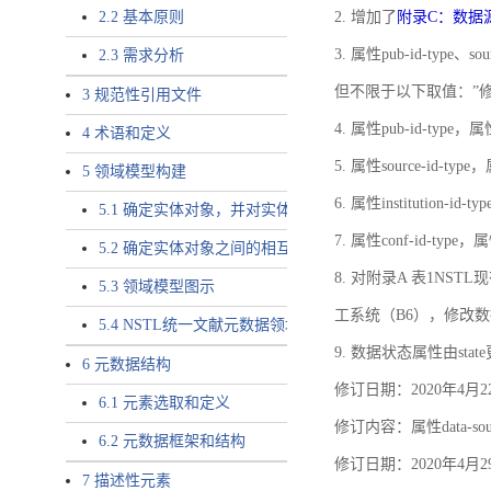
2.2 基本原则
2. 增加了
附录C：数据
3. 属性pub-id-type、so
2.3 需求分析
但不限于以下取值：”
3 规范性引用文件
4. 属性pub-id-type，
4 术语和定义
5. 属性source-id-ty
5 领域模型构建
6. 属性institution
5.1 确定实体对象，并对实体对象命名
7. 属性conf-id-ty
5.2 确定实体对象之间的相互关系，定义实体对象之间的
8. 对附录A 表1N
5.3 领域模型图示
工系统（B6），修改
5.4 NSTL统一文献元数据领域模型的验证
9. 数据状态属性由state
6 元数据结构
修订日期：2020年4月2
6.1 元素选取和定义
修订内容：属性data-
6.2 元数据框架和结构
修订日期：2020年4月2
7 描述性元素