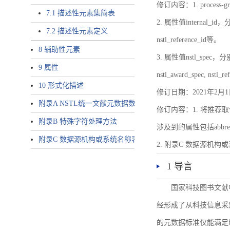
修订内容：1. proces
7.1 描述性元素集简表
2. 属性值internal_id，分别就
7.2 描述性元素定义
nstl_reference_id等。
8 辅助性元素
3. 属性值nstl_spec，分别就不同
9 属性
nstl_award_spec, nstl_
10 形式化描述
修订日期：2021年2月1
附录A NSTL统一文献元数据数据唯一标识符规则
修订内容：1. 将推荐取
附录B 特殊字符处理方法
涉及到的属性包括abbrev-typ
附录C 数据源机构或系统名称表
2. 附录C 数据源机构或系统
1 导言
国家科技图书文献
经形成了从科技信息采
的元数据标准仅能满足