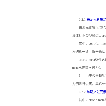
6.2.1
来源元素集
来源元素集以“本”
具体标识类型通过source
其中，contrib、
素结构一致。限于篇幅
source-meta条
meta出现频次可为0。
注：由于包含特殊字符s
为例进行说明。其它处
6.2.2
单篇文献元
其中，article-m