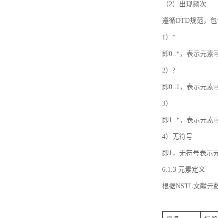
（2）出现频次
遵循DTD规范，
1）*
即0..*，表示元
2）?
即0..1，表示元
3）
即1..*，表示元
4）无符号
即1，无符号表示
6.1.3 元素定义
根据NSTL文献