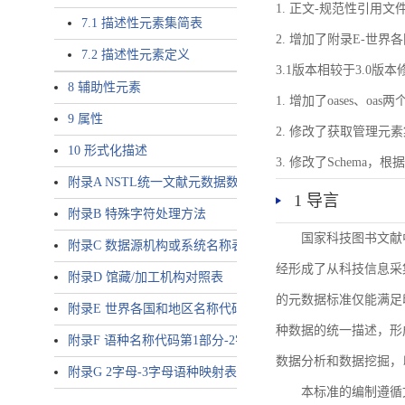
1. 正文-规范性引用文
7.1 描述性元素集简表
2. 增加了附录E-世
7.2 描述性元素定义
3.1版本相较于3.0版
8 辅助性元素
1. 增加了oases、oa
9 属性
2. 修改了获取管理元
10 形式化描述
3. 修改了Schem
附录A NSTL统一文献元数据数据唯一标识符规则
1 导言
附录B 特殊字符处理方法
国家科技图书文献
附录C 数据源机构或系统名称表
经形成了从科技信息采
附录D 馆藏/加工机构对照表
的元数据标准仅能满足
附录E 世界各国和地区名称代码-2字母代码（GB/T 2659-2000等
种数据的统一描述，形
附录F 语种名称代码第1部分-2字母代码（GB/T 4880.1-2005等同
数据分析和数据挖掘，
附录G 2字母-3字母语种映射表
本标准的编制遵循