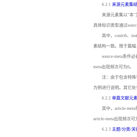
6.2.1
来源元素集
来源元素集以“本”
具体标识类型通过source
其中，contrib、
素结构一致。限于篇幅
source-meta条
meta出现频次可为0。
注：由于包含特殊字符s
为例进行说明。其它处
6.2.2
单篇文献元
其中，article-m
article-meta出现频次
6.2.3
主题/分类/