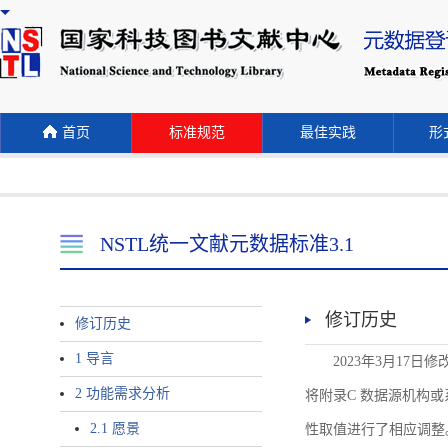
首页
标准规范
最佳实践
形式
NSTL统一文献元数据标准3.1
修订历史
修订历史
1 导言
2023年3月17日
2 功能需求分析
将附录C 数据源机构或系统名称
2.1 愿景
性取值进行了相应调整