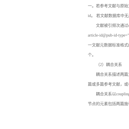
一。若参考文献与原始文献
id。 若文献数据库中
文献被引频次通过c
article-id@pub-id
一文献元数据标准格式
个。
（2）耦合关系
耦合关系描述两篇
篇或多篇参考文献，或
耦合关系以coupl
节点的元素包括两篇施