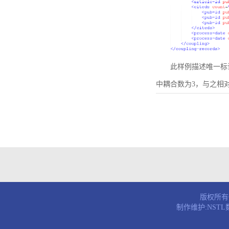
此样例描述唯一标识符为B
中耦合数为3，与之相
版权所有© 
制作维护:NST