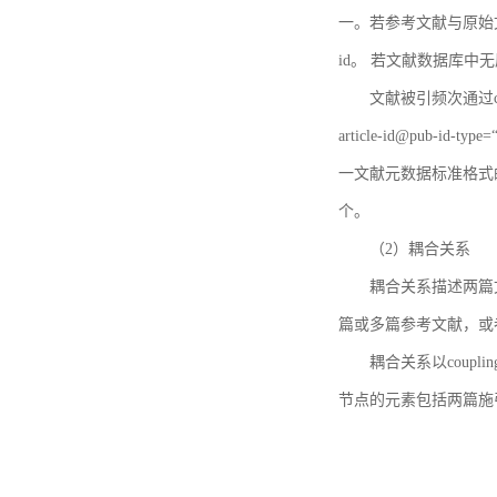
一。若参考文献与原始文献
id。 若文献数据库中
文献被引频次通过c
article-id@pub-id
一文献元数据标准格式
个。
（2）耦合关系
耦合关系描述两篇
篇或多篇参考文献，或
耦合关系以coupl
节点的元素包括两篇施