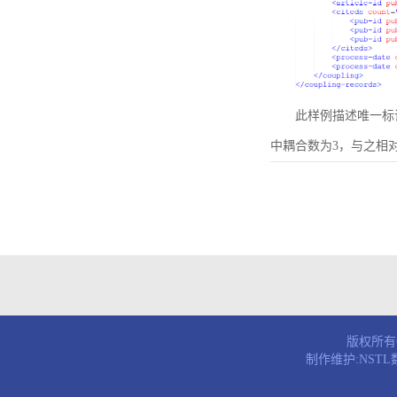
此样例描述唯一标识符为B
中耦合数为3，与之相
版权所有© 
制作维护:NST