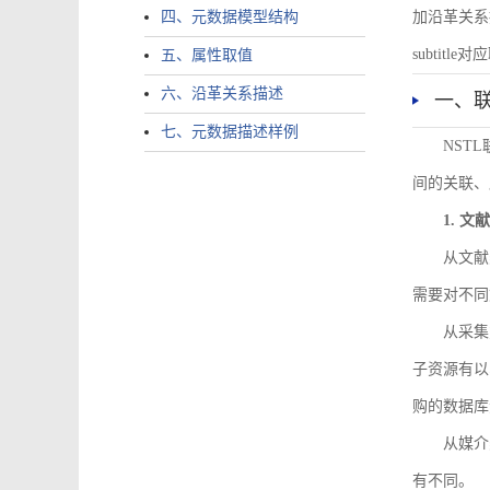
四、元数据模型结构
加沿革关系描述。
subtitle对应
五、属性取值
六、沿革关系描述
一、
七、元数据描述样例
NST
间的关联、
1. 
从文献
需要对不同
从采集
子资源有以
购的数据库
从媒介
有不同。