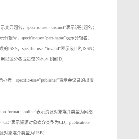
tive"表示变异题名，specific-use="distinct"表示识别题名；
-no"表示分辑号，specific-use="part-name"表示分辑名；
误的ISSN，specific-use="invalid"表示废止的ISSN；
ion-id，用以区分各成员馆的本地书目ID；
r"表示承办者，specific-use="publisher"表示会议录的出版
tion-format="online"表示资源对象媒介类型为网络
mat="CD"表示资源对象媒介类型为CD，publication-
表示表示资源对象媒介类型为USB；