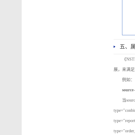
五、
《NS
展，来满足
例如：
source-
当sour
type="co
type="re
type="ord