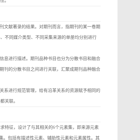
致性。
刊文献著录的结果。对期刊而言，指期刊的某一卷期
型、不同媒介类型、不同采集来源的单册均分别进行
信息进行描述。期刊品种书目也分为分散书目和融合
期刊的分散书目之间进行关联，汇聚成期刊品种融合
关系进行规范管理，给有沿革关系的资源赋予相同的
目都关联。
需求特征，设计了与其相关的6个元素集，即来源元素
素集。包括有描述性元素、辅助性元素和元素属性。其