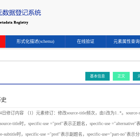
形式化描述(schema)
在线验证
元素属性查询
基本信息
正文
历史
24日修订内容 （1）元素修订：修改source-title频次，由1改为1..*。source-s
ce-title时，specific-use ="pref"表示正题名，specific-use ="alternat
-subtitle时，specific-use ="pref"表示副题名，specific-use="part-no