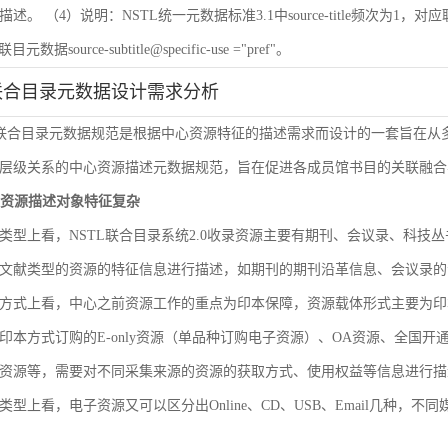
 （4）说明：NSTL统一元数据标准3.1中source-title频次为1，对应联目元数据sourc
联目元数据source-subtitle@specific-use ="pref"。
联合目录元数据设计需求分析
L联合目录元数据规范是根据中心资源特征的描述需求而设计的一套旨在
层级关系的中心资源描述元数据规范，旨在促进各成员馆书目的关联融合
文献资源描述对象特征复杂
类型上看，NSTL联合目录系统2.0收录资源主要有期刊、会议录、科
文献类型的资源的特征信息进行描述，如期刊的期刊沿革信息、会议录的
方式上看，中心之前资源工作的重点为印本保障，资源载体形式主要为印
印本方式订购的E-only资源（单品种订购电子资源）、OA资源、全国
资源等，需要对不同采集来源的资源的获取方式、使用权益等信息进行描
类型上看，电子资源又可以区分出Online、CD、USB、Email几种