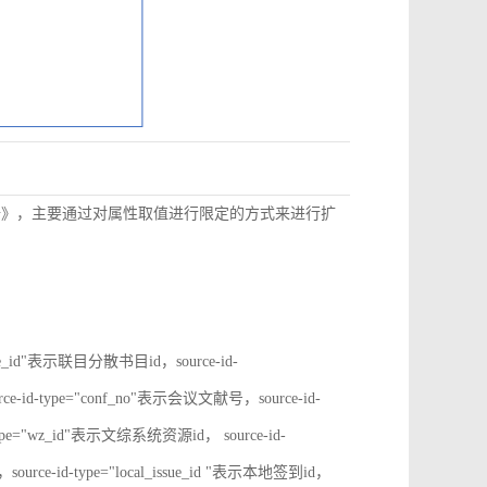
数据》，主要通过对属性取值进行限定的方式来进行扩
rate_id"表示联目分散书目id，source-id-
ce-id-type="conf_no"表示会议文献号，source-id-
type="wz_id"表示文综系统资源id， source-id-
ource-id-type="local_issue_id "表示本地签到id，