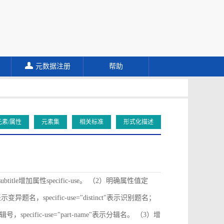
元数据注册
帮助
元素/属性
元素集
相关标准
形式化描述
ubtitle增加属性specific-use。 （2）明确属性值定
ive"表示变异题名，specific-use="distinct"表示识别题名；
"表示分辑号，specific-use="part-name"表示分辑名。 （3）增