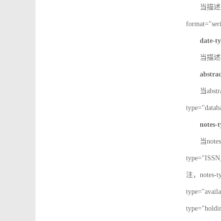
当描述IS
format="
date-t
当描述期
abstra
当abst
type="d
notes-
当note
type="IS
注，notes-
type="av
type="h