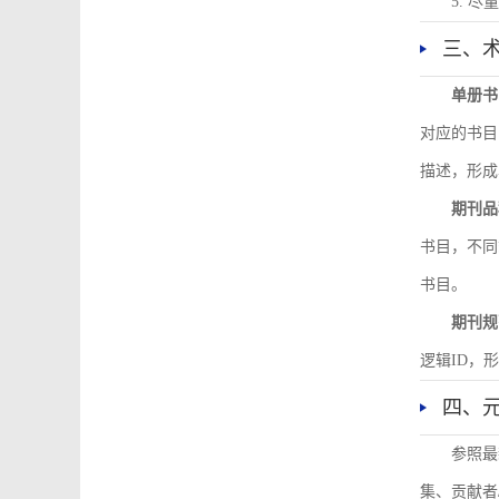
5. 
三、
单册书
对应的书目
描述，形成
期刊品
书目，不同
书目。
期刊规
逻辑ID，
四、
参照最
集、贡献者