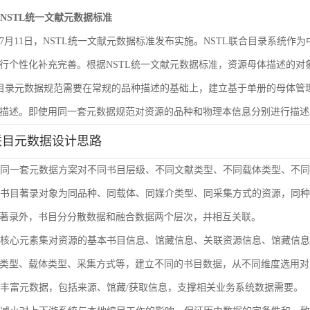
遵循NSTL统一文献元数据标准
6年7月11日，NSTL统一文献元数据标准发布实施。NSTL联合目录系统
行个性化补充完善。根据NSTL统一文献元数据标准，资源母体描述的
合目录元数据规范需要在常规的品种描述的基础上，建立基于单册的母体
描述。即使用同一套元数据规范对资源的品种和物理本信息分别进行描述
联目元数据设计思路
使用同一套元数据方案对不同书目层级、不同文献类型、不同载体类型、不
单册书目著录对象为同品种、同载体、同媒介类型、同采集方式的资源，同
著录外，书目分分散数据和融合数据两个层次，并相互关联。
通过核心元素集对资源的基本书目信息、馆藏信息、关联资源信息、馆藏信
类型、载体类型、采集方式等，建立不同的书目数据，从不同维度选用对
扩展丰富元数据，包括来源、馆藏/获取信息，支撑相关业务系统数据需要。