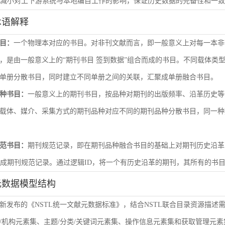
尽量减小对上下游系统与本地编目工作的影响，保证历史数据的完备性和一
术语解释
目：
一个物理本对应的书目。对非刊文献而言，即一般意义上对每一本非
，是由一般意义上的“期刊书目 签到数据”组合而成的书目。不同载体类
单册分散书目，同时建立不同单册之间的关联，汇聚成单册融合书目。
种书目：
一般意义上的期刊书目，按品种对期刊的出版频率、沿革历史等
载体、媒介、采集方式的期刊品种对应不同的期刊品种分散书目，同一种
范书目：
期刊规范记录，即在期刊品种融合书目的基础上对期刊历史沿革
形成期刊规范记录。通过逻辑ID，将一个有历史沿革的期刊，其所有的书
元数据模型结构
新发布的《NSTL统一文献元数据标准》，结合NSTL联合目录资源描述
/机构元素集、主题/分类/关键词元素集、操作信息元素集和获取管理元