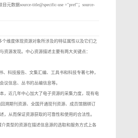
e-title@specific-use ="pref"；source-
从多个维度体现资源对象所涉及的特征属性以及它们之
与资源发现。中心资源描述主要有两大关键点：
技丛书、科技报告、文集汇编、工具书和科技专著七种，
会议信息、丛书的丛编信息等。
本，近几年中心加大了电子资源的采集力度，现有电
开通回溯期刊资源、全国开通现刊资源、成员馆捆绑订
述，从而保证资源获取的可靠性和使用的合法性。
，不同媒介类型的资源在描述信息源的选取和服务方式上各