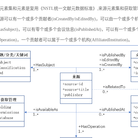
元素集和元素是复用《NSTL统一文献元数据标准》,来源元素集和获取
以有一个或多个贡献者(isCreatedBy/isEditedBy)，可以由一个或多个机
asSubject)，可以有零个或多个会议信息(isPublishedAt)，可以有一个或
peration)，一个贡献者可以属于一个或多个机构(AffiliatedInstitution)。