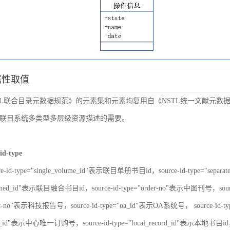
属性取值
TL联合目录元数据规范》的元素集和元素均复用自《NSTL统一文献元
联目系统多类型多层级资源描述的需要。
id-type
ce-id-type="single_volume_id"表示联目单册书目id，source-id-type="sepa
nbined_id"表示联目融合书目id，source-id-type="order-no"表示中图刊号，sour
port-no"表示科技报告号，source-id-type="oa_id"表示OA系统号， source-id-
er_id"表示中心唯一订购号，source-id-type="local_record_id"表示本地书目id，s