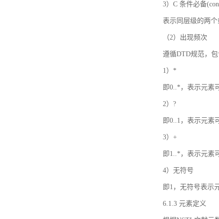
3）C 条件必备(condi
表示同层级的两个
（2）出现频次
遵循DTD规范，
1）*
即0..*，表示元
2）?
即0..1，表示元
3）+
即1..*，表示元
4）无符号
即1，无符号表示
6.1.3 元素定义