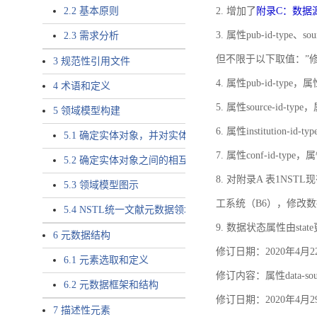
2.2 基本原则
2. 增加了
附录C：数据
3. 属性pub-id-type、so
2.3 需求分析
但不限于以下取值：”
3 规范性引用文件
4. 属性pub-id-type，
4 术语和定义
5. 属性source-id-ty
5 领域模型构建
6. 属性institution
5.1 确定实体对象，并对实体对象命名
7. 属性conf-id-ty
5.2 确定实体对象之间的相互关系，定义实体对象之间的
8. 对附录A 表1N
5.3 领域模型图示
工系统（B6），修改
5.4 NSTL统一文献元数据领域模型的验证
9. 数据状态属性由state
6 元数据结构
修订日期：2020年4月2
6.1 元素选取和定义
修订内容：属性data-
6.2 元数据框架和结构
修订日期：2020年4月2
7 描述性元素