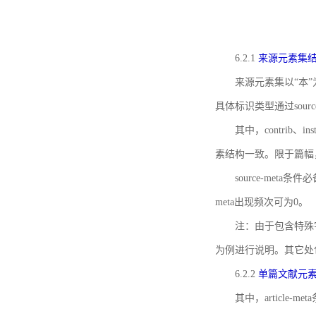
6.2.1
来源元素集
来源元素集以“本”
具体标识类型通过source
其中，contrib、
素结构一致。限于篇幅
source-meta条
meta出现频次可为0。
注：由于包含特殊字符s
为例进行说明。其它处
6.2.2
单篇文献元
其中，article-m