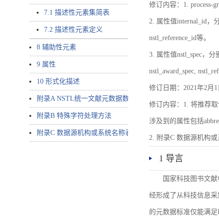
修订内容：1. proces
7.1 描述性元素集简表
2. 属性值internal_id，分别就
7.2 描述性元素定义
nstl_reference_id等。
8 辅助性元素
3. 属性值nstl_spec，分别就不同
9 属性
nstl_award_spec, nstl_
10 形式化描述
修订日期：2021年2月1
附录A NSTL统一文献元数据数据唯一标识符规则
修订内容：1. 将推荐取
附录B 特殊字符处理方法
涉及到的属性包括abbrev-typ
附录C 数据源机构或系统名称表
2. 附录C 数据源机构或系统
1 导言
国家科技图书文献
经形成了从科技信息采
的元数据标准仅能满足