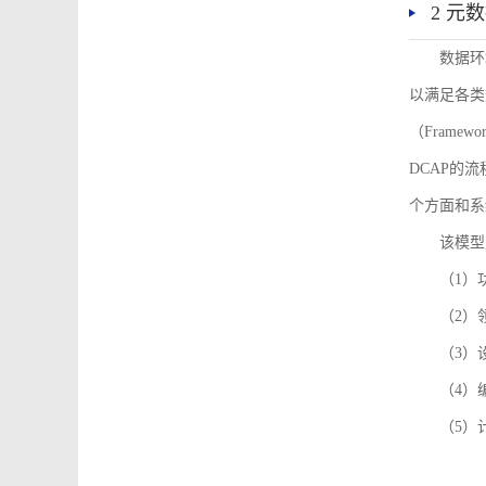
2 元
数据环
以满足各类
（Framew
DCAP的
个方面和系
该模型
（1）
（2）
（3）
（4）
（5）