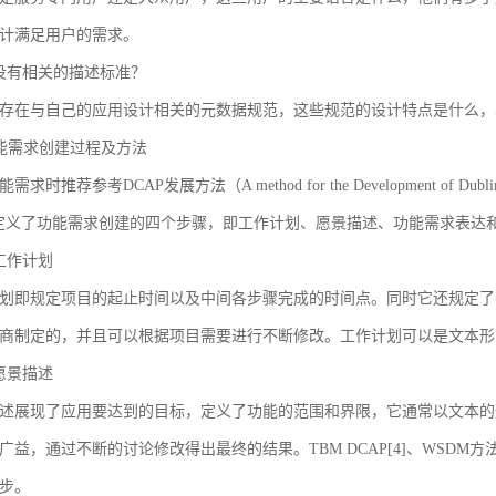
计满足用户的需求。
没有相关的描述标准？
存在与自己的应用设计相关的元数据规范，这些规范的设计特点是什么，
 功能需求创建过程及方法
求时推荐参考DCAP发展方法（A method for the Development of Dublin Core
AP定义了功能需求创建的四个步骤，即工作计划、愿景描述、功能需求表
工作计划
划即规定项目的起止时间以及中间各步骤完成的时间点。同时它还规定了
商制定的，并且可以根据项目需要进行不断修改。工作计划可以是文本形
愿景描述
述展现了应用要达到的目标，定义了功能的范围和界限，它通常以文本的
广益，通过不断的讨论修改得出最终的结果。TBM DCAP[4]、WSDM方法
步。