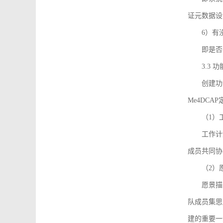
证元数据设
6）有
即是否
3.3
创建功能需
Me4DC
（1）
工作计
成员共同协
（2）
愿景描
队成员集思
建的重要一