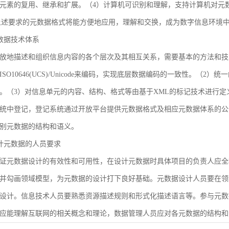
元素的复用、继承和扩展。（4）计算机可识别和理解，支持计算机对元
合上述要求的元数据格式将能方便地应用，理解和交换，成为数字信息环境
 元数据技术体系
放地描述和组织信息内容的各个层次及其相互关系，需要基本的方法和技
SO10646(UCS)/Unicode来编码，实现底层数据编码的一致性。（
。（3）对信息单元的内容、结构、格式等由基于XML的标记技术进行定
统中登记，登记系统通过开放平台提供元数据格式及相应元数据体系的公
别元数据的结构和语义。
 设计元数据的人员要求
证元数据设计的有效性和可用性，在设计元数据时具体项目的负责人应全
并勾画领域模型，为元数据的设计打下良好基础。元数据设计人员要在领
设计。信息技术人员要熟悉资源描述规则和形式化描述语言等。参与元数
应能理解互联网的相关概念和理论，数据管理人员应对各元数据的结构和