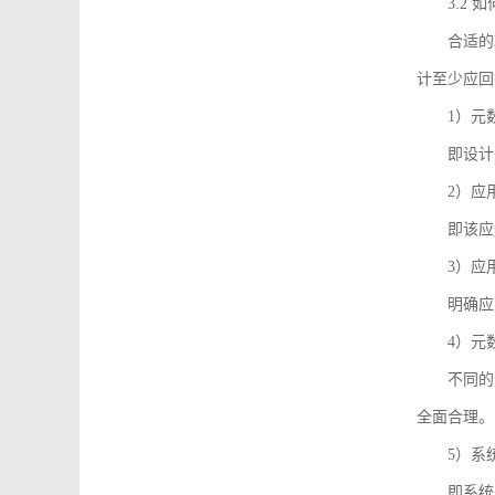
3.2
合适的
计至少应回
1）元
即设计
2）应
即该应
3）应
明确应
4）元
不同的
全面合理。
5）系
即系统