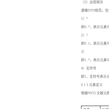
（2）出现频次
遵循DTD规范，
1）*
即0..*，表示元
2）?
即0..1，表示元
3）
即1..*，表示元
4）无符号
即1，无符号表示
6.1.3 元素定义
根据NSTL文献