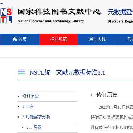
首页
标准规范
最佳实践
形式
NSTL统一文献元数据标准3.1
修订历史
修订历史
1 导言
2023年3月17日
2 功能需求分析
将附录C 数据源机构或系统名称
2.1 愿景
性取值进行了相应调整