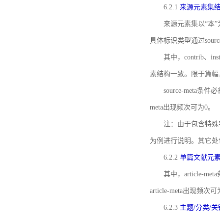
6.2.1
来源元素集
来源元素集以“本”
具体标识类型通过source
其中，contrib、
素结构一致。限于篇幅
source-meta条
meta出现频次可为0。
注：由于包含特殊字符s
为例进行说明。其它处
6.2.2
单篇文献元
其中，article-m
article-meta出现频次
6.2.3
主题/分类/