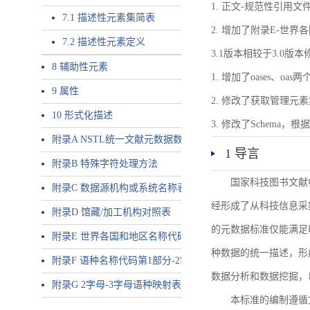
1. 正文-规范性引用文
7.1 描述性元素集简表
2. 增加了附录E-世
7.2 描述性元素定义
3.1版本相较于3.0版
8 辅助性元素
1. 增加了oases、oa
9 属性
2. 修改了获取管理元
10 形式化描述
3. 修改了Schem
附录A NSTL统一文献元数据数据唯一标识符规则
1 导言
附录B 特殊字符处理方法
国家科技图书文献
附录C 数据源机构或系统名称表
经形成了从科技信息采
附录D 馆藏/加工机构对照表
的元数据标准仅能满足
附录E 世界各国和地区名称代码-2字母代码（GB/T 2659-2000等
种数据的统一描述，形
附录F 语种名称代码第1部分-2字母代码（GB/T 4880.1-2005等同
数据分析和数据挖掘，
附录G 2字母-3字母语种映射表
本标准的编制遵循