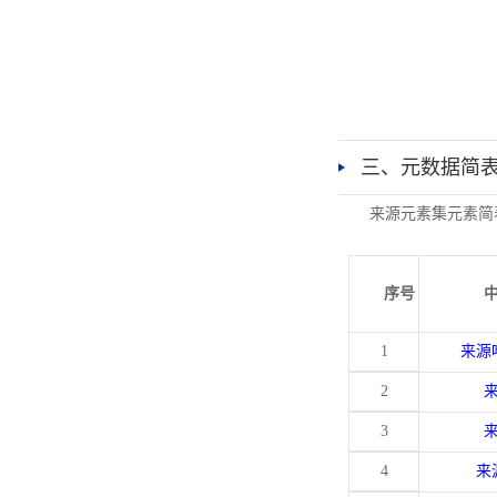
三、元数据简
来源元素集元素简
序号
1
来源
2
3
4
来