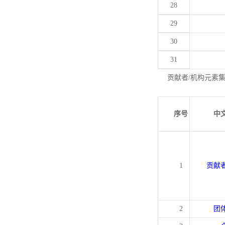
28
29
30
31
贡献者/机构元素
序号
中
1
贡献
2
团