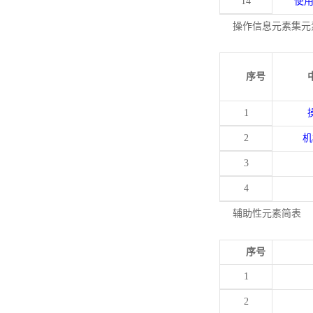
14
使
操作信息元素集元
序号
1
2
机
3
4
辅助性元素简表
序号
1
2