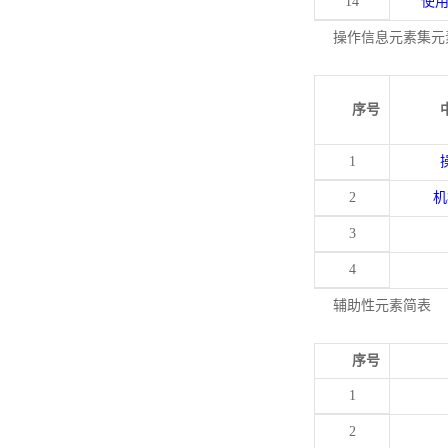
14
使
操作信息元素集元
序号
1
2
机
3
4
辅助性元素简表
序号
1
2