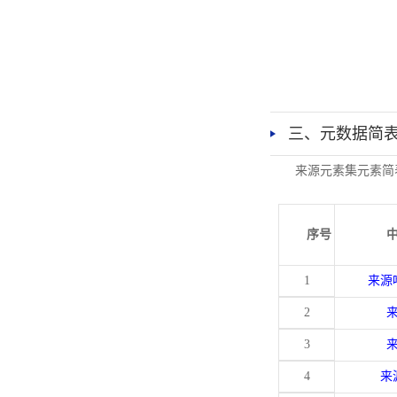
三、元数据简
来源元素集元素简
序号
1
来源
2
3
4
来