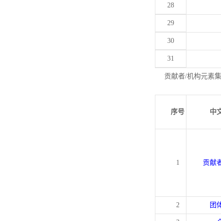
28
29
30
31
贡献者/机构元素
序号
中
1
贡献
2
团