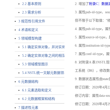
2.2 基本原则
2. 增加了
附录C：数据
3. 属性pub-id-type、so
2.3 需求分析
但不限于以下取值：”
3 规范性引用文件
4. 属性pub-id-type，
4 术语和定义
5. 属性source-id-ty
5 领域模型构建
6. 属性institution
5.1 确定实体对象，并对实体对象命名
7. 属性conf-id-ty
5.2 确定实体对象之间的相互关系，定义实体对象之间的
8. 对附录A 表1N
5.3 领域模型图示
工系统（B6），修改
5.4 NSTL统一文献元数据领域模型的验证
9. 数据状态属性由state
6 元数据结构
修订日期：2020年4月2
6.1 元素选取和定义
修订内容：属性data-
6.2 元数据框架和结构
修订日期：2020年4月2
7 描述性元素