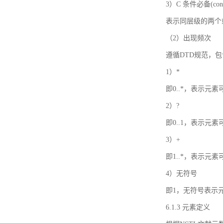
3）C 条件必备(condi
表示同层级的两个
（2）出现频次
遵循DTD规范，
1）*
即0..*，表示元
2）?
即0..1，表示元
3）+
即1..*，表示元
4）无符号
即1，无符号表示
6.1.3 元素定义