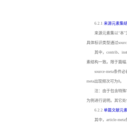
6.2.1
来源元素集
来源元素集以“本”
具体标识类型通过source
其中，contrib、
素结构一致。限于篇幅
source-meta条
meta出现频次可为0。
注：由于包含特殊字符s
为例进行说明。其它处
6.2.2
单篇文献元
其中，article-m