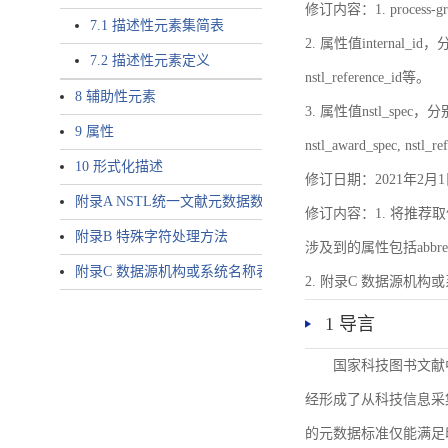
修订内容：1. proces
7.1 描述性元素集简表
2. 属性值internal_id，分别就
7.2 描述性元素定义
nstl_reference_id等。
8 辅助性元素
3. 属性值nstl_spec，分别就不同
9 属性
nstl_award_spec, nstl_
10 形式化描述
修订日期：2021年2月1
附录A NSTL统一文献元数据数据唯一标识符规则
修订内容：1. 将推荐取
附录B 特殊字符处理方法
涉及到的属性包括abbrev-typ
附录C 数据源机构或系统名称表
2. 附录C 数据源机构或系统
1 导言
国家科技图书文献
经形成了从科技信息采
的元数据标准仅能满足