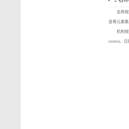
2 名
名称规
息等元素集
机构规
(notes)、