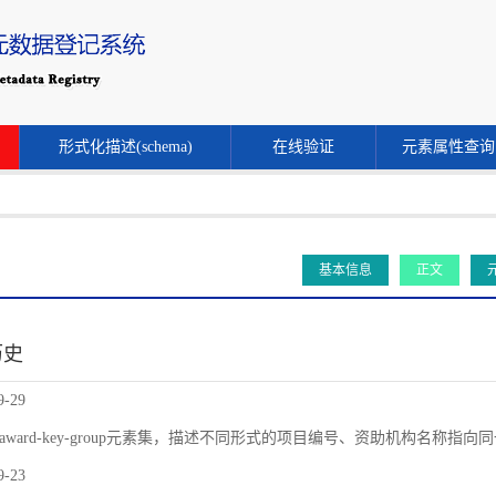
形式化描述(schema)
在线验证
元素属性查询
基本信息
正文
历史
9-29
award-key-group元素集，描述不同形式的项目编号、资助机构名称指
9-23