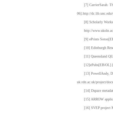
[7] CarrierSarah. T
06].http://dc.lib.unc.edu
[8] Scholarly Works
http://www.ukoln.ac
[9] ePrints Soton[E
[10] Edinburgh Rese
[11] Queensland QUT
[12]ePubs[EB/OL].[2
[13] PowellAndy, Da
uk.rdn.ac.uk/project/docs
[14] Dspace metada
[15] ARROW applicat
[16] SVEP project 