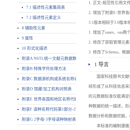
1. 正文-规范性引用文
7.1 描述性元素集简表
2. 增加了附录E-世
7.2 描述性元素定义
3.1版本相较于3.0版
8 辅助性元素
1. 增加了oases、oa
9 属性
2. 修改了获取管理元
10 形式化描述
3. 修改了Schem
附录A NSTL统一文献元数据数据唯一标识符规则
1 导言
附录B 特殊字符处理方法
国家科技图书文献
附录C 数据源机构或系统名称表
经形成了从科技信息采
附录D 馆藏/加工机构对照表
的元数据标准仅能满足
附录E 世界各国和地区名称代码-2字母代码（GB/T 2659-2000等
种数据的统一描述，形
附录F 语种名称代码第1部分-2字母代码（GB/T 4880.1-2005等同
数据分析和数据挖掘，
附录G 2字母-3字母语种映射表
本标准的编制遵循