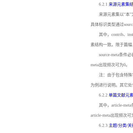
6.2.1
来源元素集
来源元素集以“本”
具体标识类型通过source
其中，contrib、
素结构一致。限于篇幅
source-meta条
meta出现频次可为0。
注：由于包含特殊字符s
为例进行说明。其它处
6.2.2
单篇文献元
其中，article-m
article-meta出现频次
6.2.3
主题/分类/