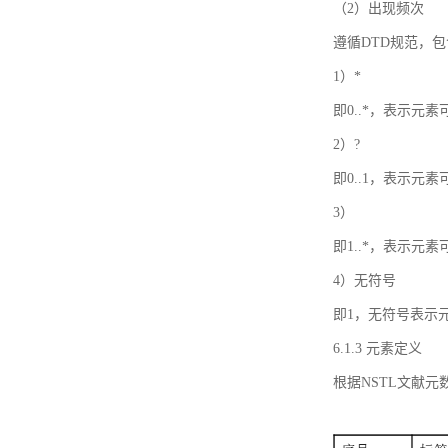
（2）出现频次
遵循DTD规范，
1）*
即0..*，表示元
2）?
即0..1，表示元
3）
即1..*，表示元
4）无符号
即1，无符号表示
6.1.3 元素定义
根据NSTL文献