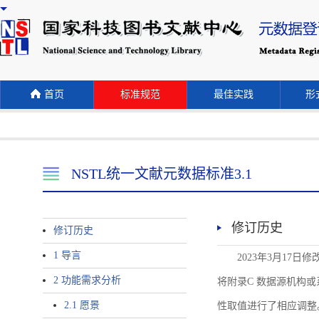
首页
标准规范
最佳实践
形式
NSTL统一文献元数据标准3.1
修订历史
修订历史
1 导言
2023年3月17日
2 功能需求分析
将附录C 数据源机构或系统名称
2.1 愿景
性取值进行了相应调整