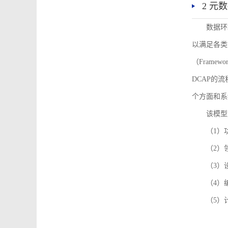
2 元
数据环
以满足各类
（Framew
DCAP的
个方面和系
该模型
（1）
（2）
（3）
（4）
（5）