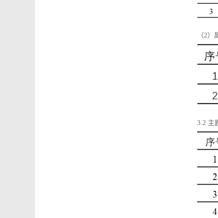
（2）
3.2