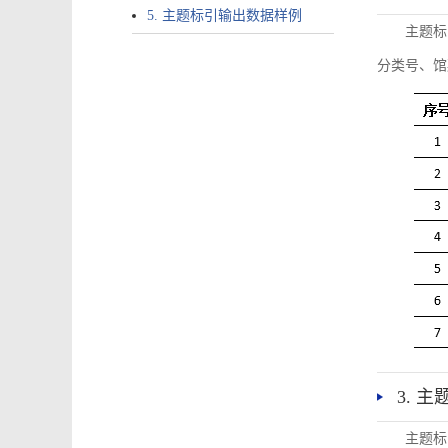
5. 主题标引输出数据样例
主题标
分类号、馆
3. 
主题标