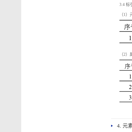
3.4
（1）
（2）
4. 