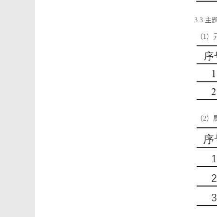
3.3 主
（1）
（2）