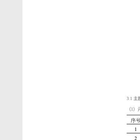
3.1
（1）