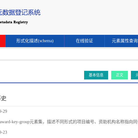
形式化描述(schema)
在线验证
元素属性查询
基本信息
正文
历史
9-29
award-key-group元素集，描述不同形式的项目编号、资助机构名称指
9-23