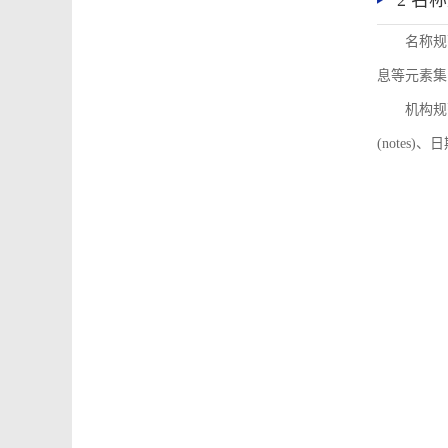
2 名
名称规
息等元素集
机构规
(notes)、