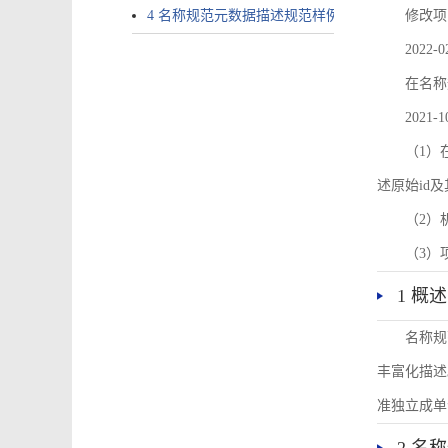
4 名称规范元数据描述规范样例
修改项
2022-0
在名称
2021-1
（1）在
述原始id
（2）
（3）
1 概述
名称规
丰富化描述
准独立成单