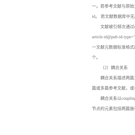
一。若参考文献与原始文献
id。 若文献数据库中
文献被引频次通过c
article-id@pub-id
一文献元数据标准格式
个。
（2）耦合关系
耦合关系描述两篇
篇或多篇参考文献，或
耦合关系以coupl
节点的元素包括两篇施