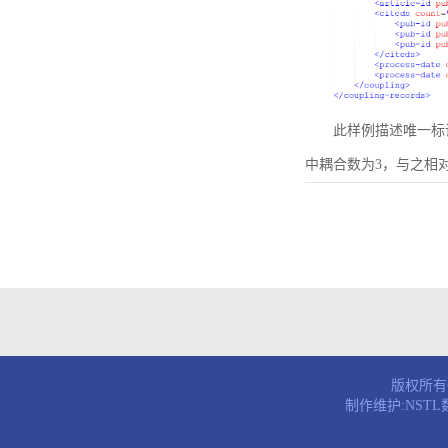
此样例描述唯一标识符为B
中耦合数为3，与之相
版权所有© 
制作维护:NST