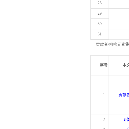
28
29
30
31
贡献者/机构元素
序号
中
1
贡献
2
团