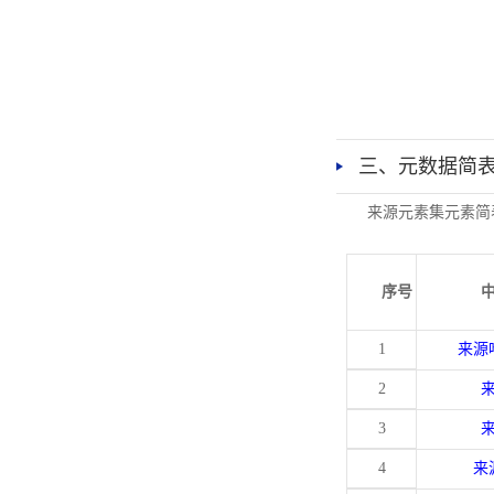
三、元数据简
来源元素集元素简
序号
1
来源
2
3
4
来