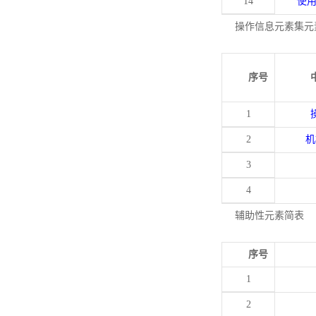
14
使
操作信息元素集元
序号
1
2
机
3
4
辅助性元素简表
序号
1
2