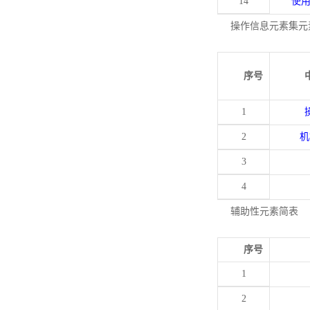
14
使
操作信息元素集元
序号
1
2
机
3
4
辅助性元素简表
序号
1
2