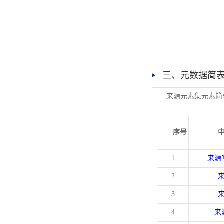
三、元数据简
来源元素集元素简
序号
1
来源
2
3
4
来