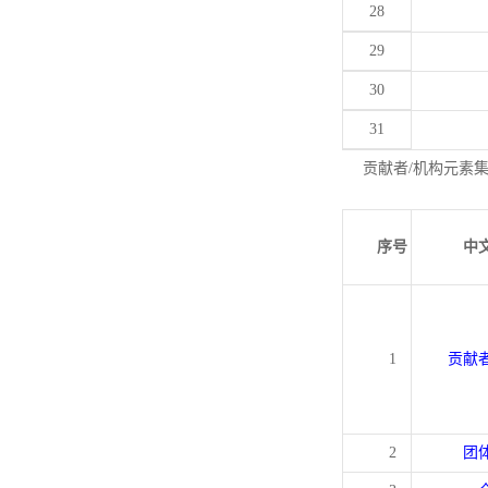
28
29
30
31
贡献者/机构元素
序号
中
1
贡献
2
团