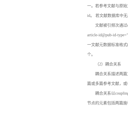
一。若参考文献与原始文献
id。 若文献数据库中
文献被引频次通过c
article-id@pub-id
一文献元数据标准格式
个。
（2）耦合关系
耦合关系描述两篇
篇或多篇参考文献，或
耦合关系以coupl
节点的元素包括两篇施