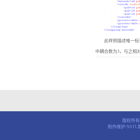
此样例描述唯一标识符为B
中耦合数为3，与之相
版权所有© 
制作维护:NST