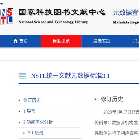
首页
标准规范
最佳实践
形式
NSTL统一文献元数据标准3.1
修订历史
修订历史
1 导言
2023年3月17日
2 功能需求分析
将附录C 数据源机构或系统名称
2.1 愿景
性取值进行了相应调整