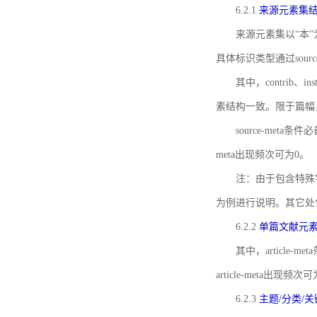
6.2.1
来源元素集
来源元素集以“本”
具体标识类型通过source
其中，contrib、
素结构一致。限于篇幅
source-meta条
meta出现频次可为0。
注：由于包含特殊字符s
为例进行说明。其它处
6.2.2
单篇文献元
其中，article-m
article-meta出现频次
6.2.3
主题/分类/