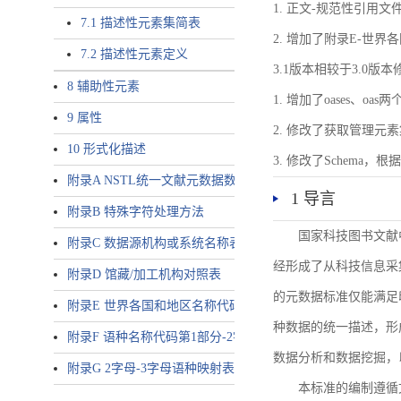
1. 正文-规范性引用文
7.1 描述性元素集简表
2. 增加了附录E-世
7.2 描述性元素定义
3.1版本相较于3.0版
8 辅助性元素
1. 增加了oases、oa
9 属性
2. 修改了获取管理元
10 形式化描述
3. 修改了Schem
附录A NSTL统一文献元数据数据唯一标识符规则
1 导言
附录B 特殊字符处理方法
国家科技图书文献
附录C 数据源机构或系统名称表
经形成了从科技信息采
附录D 馆藏/加工机构对照表
的元数据标准仅能满足
附录E 世界各国和地区名称代码-2字母代码（GB/T 2659-2000等
种数据的统一描述，形
附录F 语种名称代码第1部分-2字母代码（GB/T 4880.1-2005等同
数据分析和数据挖掘，
附录G 2字母-3字母语种映射表
本标准的编制遵循