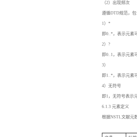
（2）出现频次
遵循DTD规范，
1）*
即0..*，表示元
2）?
即0..1，表示元
3）
即1..*，表示元
4）无符号
即1，无符号表示
6.1.3 元素定义
根据NSTL文献