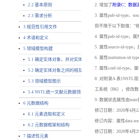
2.2 基本原则
2. 增加了
附录C：数据
3. 属性pub-id-type、so
2.3 需求分析
但不限于以下取值：”
3 规范性引用文件
4. 属性pub-id-type，
4 术语和定义
5. 属性source-id-ty
5 领域模型构建
6. 属性institution
5.1 确定实体对象，并对实体对象命名
7. 属性conf-id-ty
5.2 确定实体对象之间的相互关系，定义实体对象之间的
8. 对附录A 表1N
5.3 领域模型图示
工系统（B6），修改
5.4 NSTL统一文献元数据领域模型的验证
9. 数据状态属性由state
6 元数据结构
修订日期：2020年4月2
6.1 元素选取和定义
修订内容：属性data-
6.2 元数据框架和结构
修订日期：2020年4月2
7 描述性元素