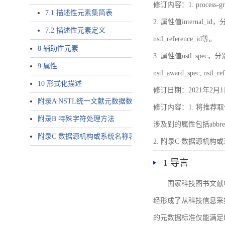
修订内容：1. proces
7.1 描述性元素集简表
2. 属性值internal_id，分别就
7.2 描述性元素定义
nstl_reference_id等。
8 辅助性元素
3. 属性值nstl_spec，分别就不同
9 属性
nstl_award_spec, nstl_
10 形式化描述
修订日期：2021年2月1
附录A NSTL统一文献元数据数据唯一标识符规则
修订内容：1. 将推荐取
附录B 特殊字符处理方法
涉及到的属性包括abbrev-typ
附录C 数据源机构或系统名称表
2. 附录C 数据源机构或系统
1 导言
国家科技图书文献
经形成了从科技信息采
的元数据标准仅能满足