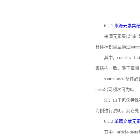
6.2.1
来源元素集
来源元素集以“本”
具体标识类型通过source
其中，contrib、
素结构一致。限于篇幅
source-meta条
meta出现频次可为0。
注：由于包含特殊字符s
为例进行说明。其它处
6.2.2
单篇文献元
其中，article-m