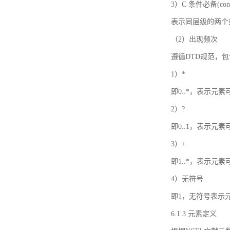
3）C 条件必备(condi
表示同层级的两个
（2）出现频次
遵循DTD规范，
1）*
即0..*，表示元
2）?
即0..1，表示元
3）+
即1..*，表示元
4）无符号
即1，无符号表示
6.1.3 元素定义