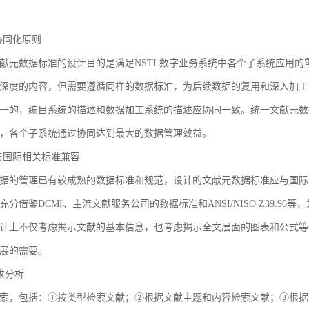
3 协同化原则
献元数据标准的设计目的是满足NSTL数字业务系统中各个子系统应用
深度的内容，但需要遵循同样的数据标准，为后续数据的复用和深入加工
一的，编目系统的描述和数据加工系统的描述应协同一致。统一文献元数
，各个子系统通过协同达到最大的数据管理效益。
4 与国际相关标准兼容
据的管理已有较成熟的数据标准和规范，设计的文献元数据标准应与国际
充分借鉴DCMI、主流文献服务公司的数据标准和ANSI/NISO Z39.
计上不仅考虑揭示文献的基本信息，也考虑揭示全文层面的图表和公式等
展的需要。
需求分析
索，包括：①按类型检索文献；②根据文献主题和内容检索文献；③根据