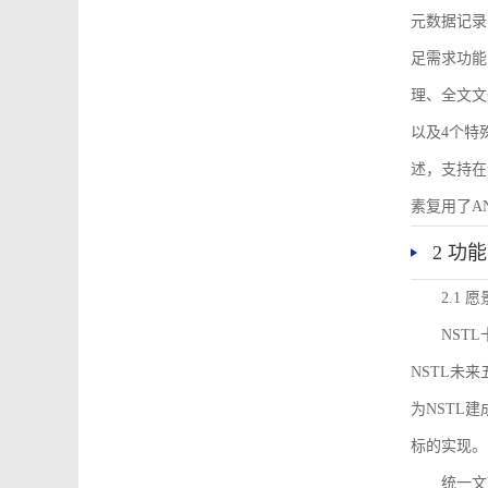
元数据记录
足需求功能
理、全文文
以及4个特
述，支持在
素复用了ANS
2 功
2.1 愿
NST
NSTL未
为NSTL
标的实现。
统一文