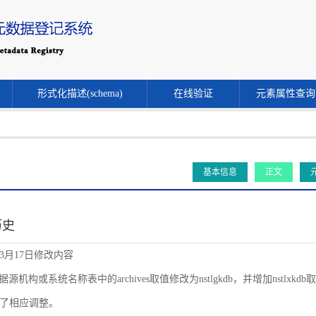
形式化描述(schema)
在线验证
元素属性查询
基本信息
正文
历史
年3月17日修改内容
源机构或系统名称表中的archives取值修改为nstlgkdb，并增加nstlxkdb取值。同时
了相应调整。