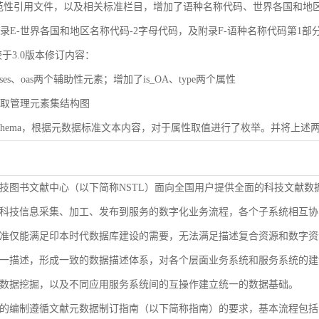
规范性引用文件，以及相关标准栏目，增加了语种名称代码、世界各国和地区名称代码（
了附录E-世界各国和地区名称代码-2字母代码，及附录F-语种名称代码第1部
较于3.0版本修订内容：
ases、oas两个辅助性元素；增加了is_OA、type两个属性
了获取管理元素集结构图
了Schema，根据元数据标准文本内容，对于属性取值进行了枚举。并将上述两
技图书文献中心（以下简称NSTL）面向全国用户提供全面的科技文献数
科技信息采集、加工、发布到服务的数字化业务流程，各个子系统相互协
准仅能满足印本时代数据库建设的需要，无法满足描述复合资源和数字资
9-2000等同ISO 3166-1）
一描述，形成一致的数据描述体系，对各个层面业务系统和服务系统的建
1-2005等同ISO 639-1）
数据挖掘，以及不同应用服务系统间的互操作建立统一的数据基础。
的编制遵循文献元数据制订指南（以下简称指南）的要求，基本流程包括