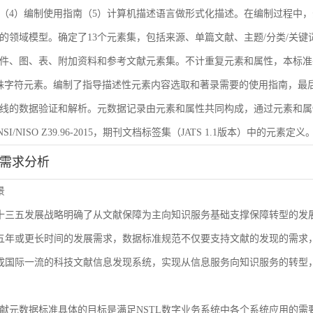
（4）编制使用指南（5）计算机描述语言做形式化描述。在编制过程中，
的领域模型。确定了13个元素集，包括来源、单篇文献、主题/分类/关键
件、图、表、附加资料和参考文献元素集。不计重复元素和属性，本标准共
殊字符元素。编制了指导描述性元素内容选取和著录需要的使用指南，最后
线的数据验证和解析。元数据记录由元素和属性共同构成，通过元素和属
I/NISO Z39.96-2015，期刊文档标签集（JATS 1.1版本）中的元素定义
能需求分析
景
L十三五发展战略明确了从文献保障为主向知识服务基础支撑保障转型的
来五年或更长时间的发展需求，数据标准规范不仅要支持文献的发现的需
建成国际一流的科技文献信息发现系统，实现从信息服务向知识服务的转型
献元数据标准具体的目标是满足NSTL数字业务系统中各个系统应用的需