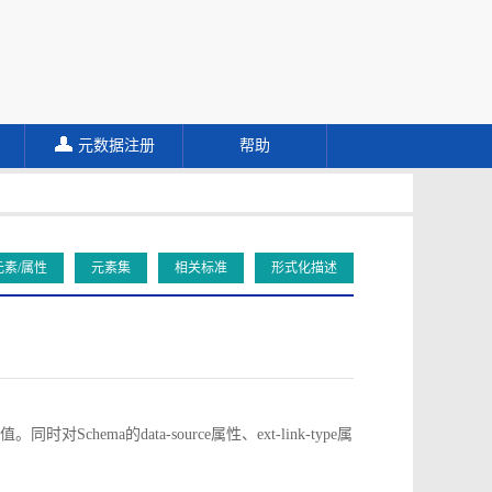
元数据注册
帮助
元素/属性
元素集
相关标准
形式化描述
对Schema的data-source属性、ext-link-type属