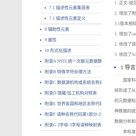
1. 正文-
7.1 描述性元素集简表
2. 增加
7.2 描述性元素定义
3.1版本相
8 辅助性元素
1. 增加了o
9 属性
2. 修改
10 形式化描述
3. 修改
附录A NSTL统一文献元数据数据唯一标识符规则
1 导言
附录B 特殊字符处理方法
国家科
附录C 数据源机构或系统名称表
经形成了从
附录D 馆藏/加工机构对照表
的元数据标
附录E 世界各国和地区名称代码-2字母代码（GB/T 265
种数据的统
附录F 语种名称代码第1部分-2字母代码（GB/T 4880.
数据分析和
附录G 2字母-3字母语种映射表
本标准