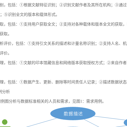
别，包括：①根据文献特征识别；②识别文献作者及其所在机构；③通过全球
献；⑤识别全文的版本和载体形式。
取，包括：①支持用户获取全文；②支持对各种载体和版本全文的获取，
获取。
析评价，包括：①支持引文关系的描述和计量名称识别；②支持人名、机
评价。
理，包括：①文献的印本馆藏信息和网络版本获取授权方式；②来自作者
理，包括：①数据产生、更新、删除等时间责任人记录；②描述数据状态
用例分析
例图分析与数据标准相关的人员和需求，见图1：需求用例。