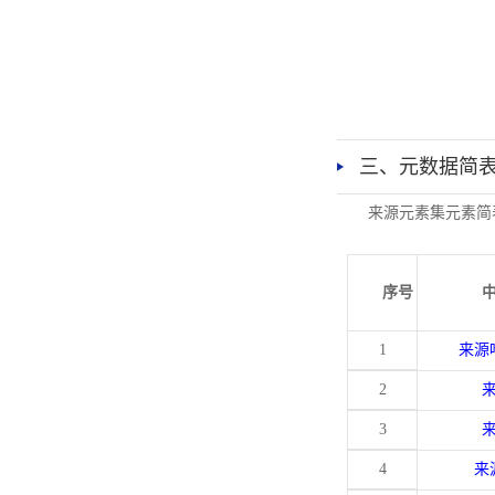
三、元数据简
来源元素集元素简
序号
1
来源
2
3
4
来