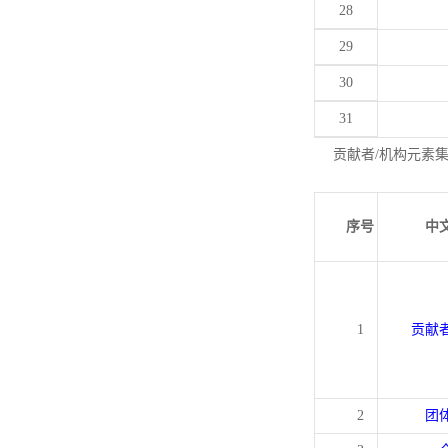
28
29
30
31
贡献者/机构元素
序号
中
1
贡献
2
团