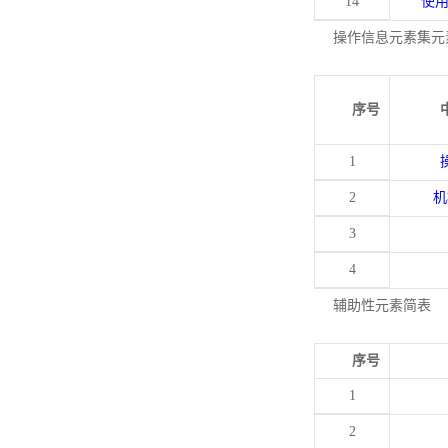
14
使
操作信息元素集元
序号
1
2
机
3
4
辅助性元素简表
序号
1
2