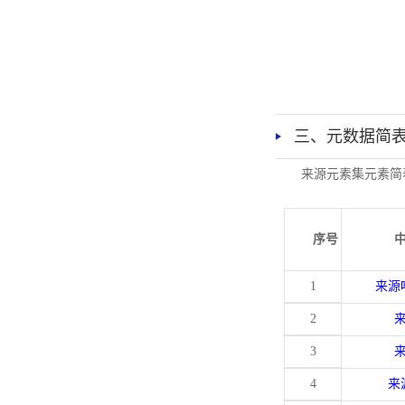
三、元数据简
来源元素集元素简
序号
1
来源
2
3
4
来