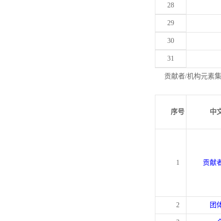
28
29
30
31
贡献者/机构元素
序号
中
1
贡献
2
团