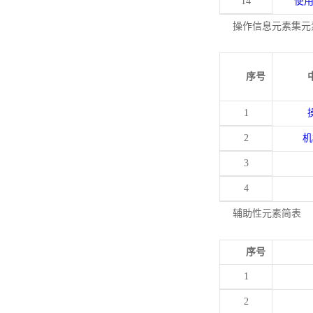
14
使
操作信息元素集元
序号
1
2
机
3
4
辅助性元素简表
序号
1
2