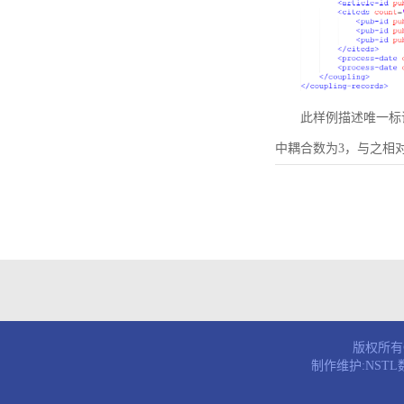
此样例描述唯一标识符为B
中耦合数为3，与之相
版权所有© 
制作维护:NST