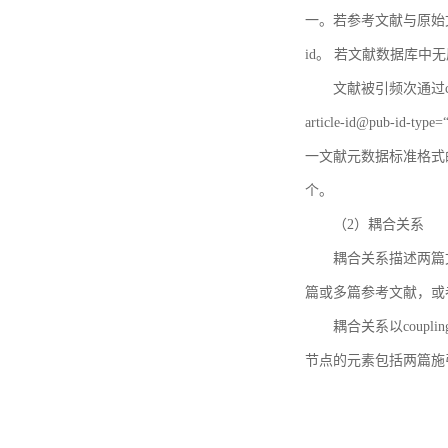
一。若参考文献与原始文献
id。 若文献数据库中
文献被引频次通过c
article-id@pub-id
一文献元数据标准格式
个。
（2）耦合关系
耦合关系描述两篇
篇或多篇参考文献，或
耦合关系以coupl
节点的元素包括两篇施