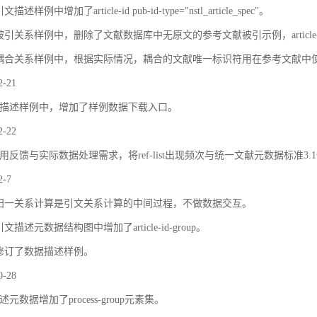
描述样例中增加了article-id pub-id-type="nstl_article_spec"。
被引关系样例中，删除了文献数据库中无原文的参考文献被引示例，article
耦合关系样例中，根据实际情况，耦合的文献唯一标识符用在参考文献中
2-21
描述样例中，增加了样例数据下载入口。
2-22
用反馈与实际数据处理需求，将ref-list出现频次与统一文献元数据标准3.
2-7
归一关系计算是引文关系计算的中间过程，不做数据交互。
文描述元数据结构图中增加了article-id-group。
修订了数据描述样例。
0-28
元数据增加了process-group元素集。