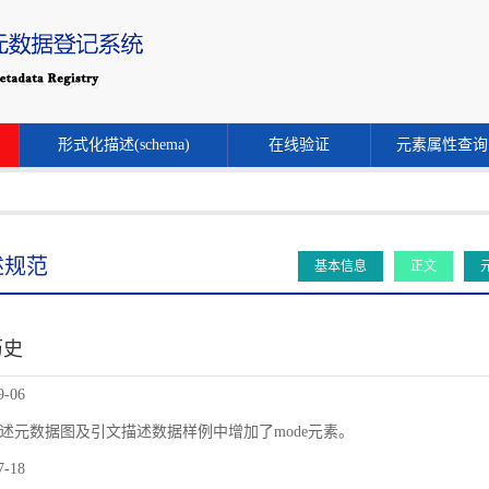
形式化描述(schema)
在线验证
元素属性查询
述规范
基本信息
正文
历史
9-06
述元数据图及引文描述数据样例中增加了mode元素。
7-18