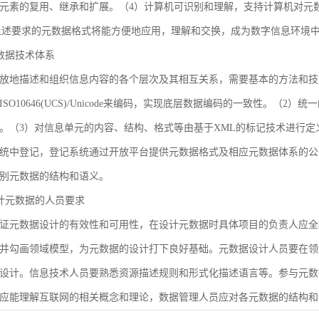
元素的复用、继承和扩展。（4）计算机可识别和理解，支持计算机对元
合上述要求的元数据格式将能方便地应用，理解和交换，成为数字信息环境
 元数据技术体系
放地描述和组织信息内容的各个层次及其相互关系，需要基本的方法和技
SO10646(UCS)/Unicode来编码，实现底层数据编码的一致性。（
。（3）对信息单元的内容、结构、格式等由基于XML的标记技术进行定
统中登记，登记系统通过开放平台提供元数据格式及相应元数据体系的公
别元数据的结构和语义。
 设计元数据的人员要求
证元数据设计的有效性和可用性，在设计元数据时具体项目的负责人应全
并勾画领域模型，为元数据的设计打下良好基础。元数据设计人员要在领
设计。信息技术人员要熟悉资源描述规则和形式化描述语言等。参与元数
应能理解互联网的相关概念和理论，数据管理人员应对各元数据的结构和