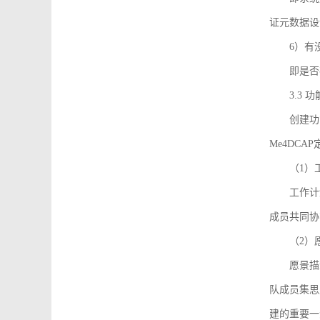
证元数据设
6）有
即是否
3.3
创建功能需
Me4DC
（1）
工作计
成员共同协
（2）
愿景描
队成员集思
建的重要一