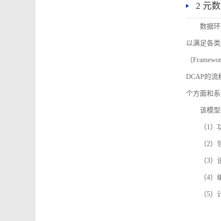
2 元
数据环
以满足各类
（Framew
DCAP的
个方面和系
该模型
（1）
（2）
（3）
（4）
（5）