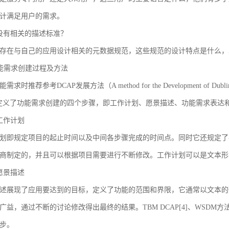
计满足用户的需求。
没有相关的描述标准？
存在与自己的应用设计相关的元数据规范，这些规范的设计特点是什么，
 功能需求创建过程及方法
求时推荐参考DCAP发展方法（A method for the Development of Dublin Core
AP定义了功能需求创建的四个步骤，即工作计划、愿景描述、功能需求表
工作计划
划即规定项目的起止时间以及中间各步骤完成的时间点。同时它还规定了
商制定的，并且可以根据项目需要进行不断修改。工作计划可以是文本形
愿景描述
述展现了应用要达到的目标，定义了功能的范围和界限，它通常以文本的
广益，通过不断的讨论修改得出最终的结果。TBM DCAP[4]、WSDM方法
步。