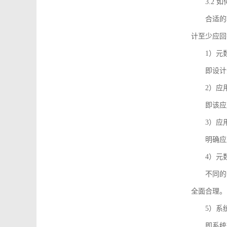
3.2
合适的
计至少应回
1）元
即设计
2）应
即该应
3）应
明确应
4）元
不同的
全面合理。
5）系
即系统