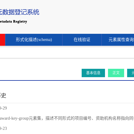
形式化描述(schema)
在线验证
元素属性查询
基本信息
正文
历史
9-29
award-key-group元素集，描述不同形式的项目编号、资助机构名称指
9-23