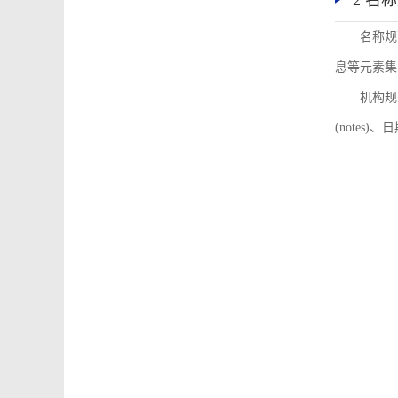
2 名
名称规
息等元素集
机构规
(notes)、