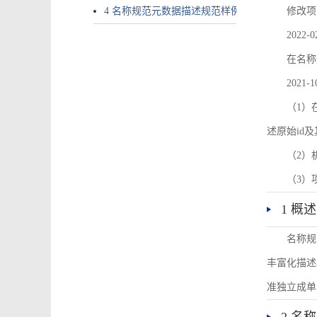
4 名称规范元数据描述规范样例
修改项
2022-0
在名称
2021-1
（1）在
述原始id
（2）
（3）
1 概述
名称规
丰富化描述
准独立成单