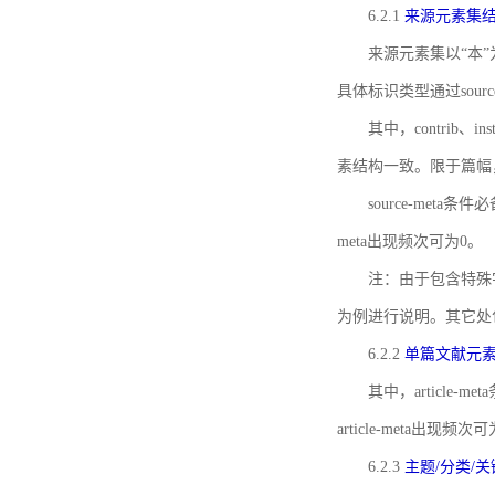
6.2.1
来源元素集
来源元素集以“本”
具体标识类型通过source
其中，contrib、
素结构一致。限于篇幅
source-meta条
meta出现频次可为0。
注：由于包含特殊字符s
为例进行说明。其它处
6.2.2
单篇文献元
其中，article-m
article-meta出现频次
6.2.3
主题/分类/