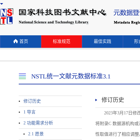
首页
标准规范
最佳实践
形式
NSTL统一文献元数据标准3.1
修订历史
修订历史
1 导言
2023年3月17日
2 功能需求分析
将附录C 数据源机构或系统名称
2.1 愿景
性取值进行了相应调整