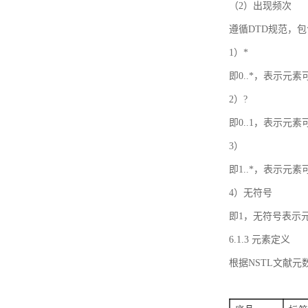
（2）出现频次
遵循DTD规范，
1）*
即0..*，表示元
2）?
即0..1，表示元
3）
即1..*，表示元
4）无符号
即1，无符号表示
6.1.3 元素定义
根据NSTL文献