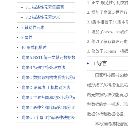
1. 正文-规范性引用文
7.1 描述性元素集简表
2. 增加了附录E-世
7.2 描述性元素定义
3.1版本相较于3.0版
8 辅助性元素
1. 增加了oases、oa
9 属性
2. 修改了获取管理元
10 形式化描述
3. 修改了Schem
附录A NSTL统一文献元数据数据唯一标识符规则
1 导言
附录B 特殊字符处理方法
国家科技图书文献
附录C 数据源机构或系统名称表
经形成了从科技信息采
附录D 馆藏/加工机构对照表
的元数据标准仅能满足
附录E 世界各国和地区名称代码-2字母代码（GB/T 2659-2000等
种数据的统一描述，形
附录F 语种名称代码第1部分-2字母代码（GB/T 4880.1-2005等同
数据分析和数据挖掘，
附录G 2字母-3字母语种映射表
本标准的编制遵循