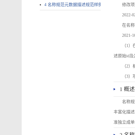
4 名称规范元数据描述规范样例
修改项
2022-0
在名称
2021-1
（1）在
述原始id
（2）
（3）
1 概述
名称规
丰富化描述
准独立成单