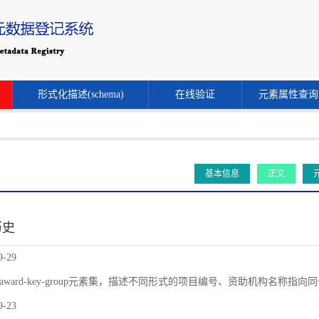
形式化描述(schema)
在线验证
元素属性查询
基本信息
正文
历史
9-29
award-key-group元素集，描述不同形式的项目编号、资助机构名称指
9-23