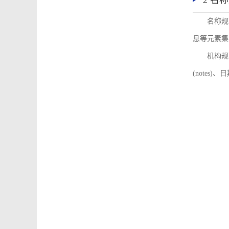
2 名
名称规
息等元素集
机构规
(notes)、