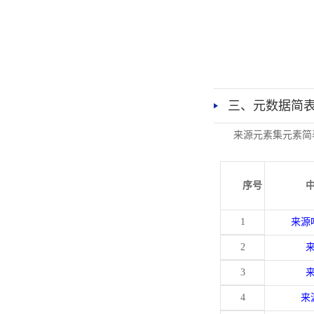
三、元数据简
来源元素集元素简
序号
1
来源
2
3
4
来