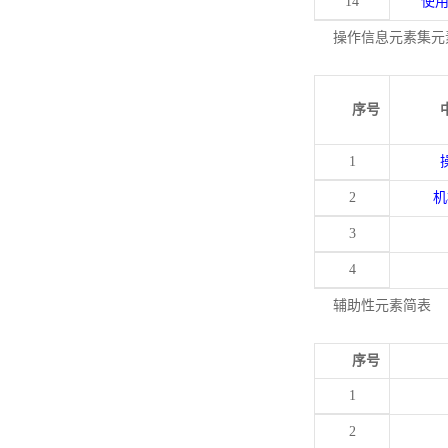
14
使
操作信息元素集元
序号
1
2
机
3
4
辅助性元素简表
序号
1
2