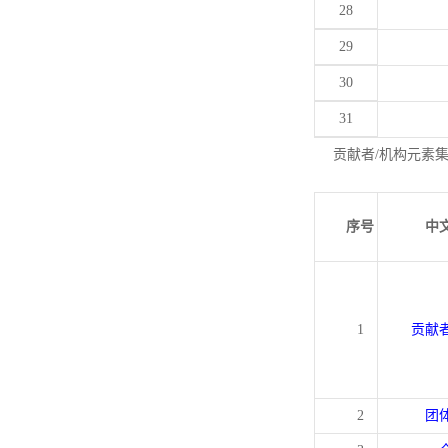
28
29
30
31
贡献者/机构元素
序号
中
1
贡献
2
团