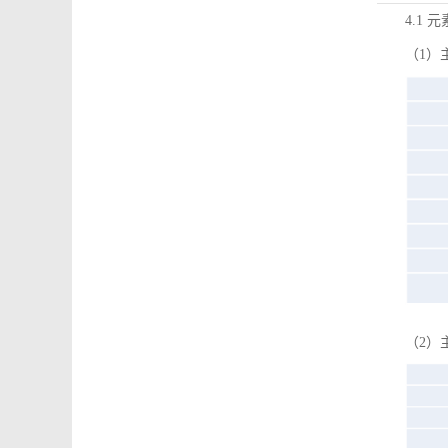
4.1 
（1）
（2）