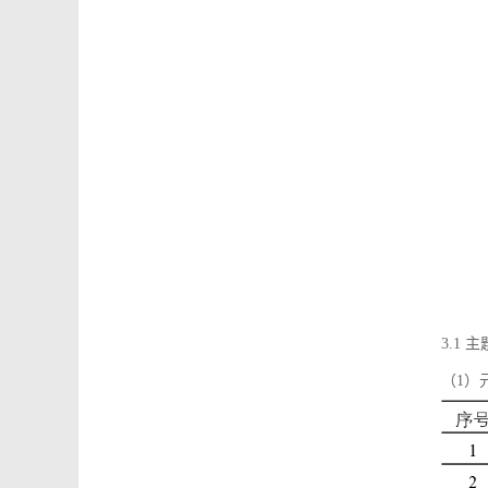
3.1
（1）