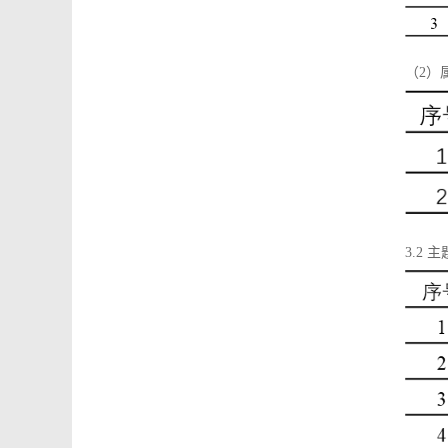
（2）
3.2