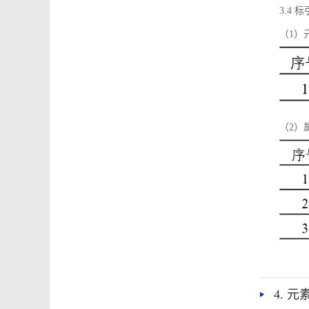
3.4
（1）
（2）
4. 