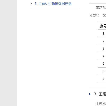
5. 主题标引输出数据样例
主题标
分类号、馆
3. 
主题标