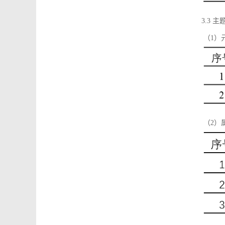
3.3 主
（1）
（2）