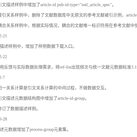
描述样例中增加了article-id pub-id-type="nstl_article_spec"。
被引关系样例中，删除了文献数据库中无原文的参考文献被引示例，article
耦合关系样例中，根据实际情况，耦合的文献唯一标识符用在参考文献中
2-21
描述样例中，增加了样例数据下载入口。
2-22
用反馈与实际数据处理需求，将ref-list出现频次与统一文献元数据标准3.
2-7
归一关系计算是引文关系计算的中间过程，不做数据交互。
文描述元数据结构图中增加了article-id-group。
修订了数据描述样例。
0-28
元数据增加了process-group元素集。