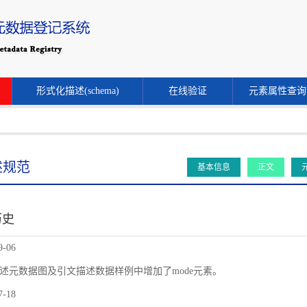
形式化描述(schema)
在线验证
元素属性查询
述规范
基本信息
正文
历史
9-06
述元数据图及引文描述数据样例中增加了mode元素。
7-18