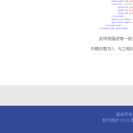
此样例描述唯一标识符为B
中耦合数为3，与之相
版权所有© 
制作维护:NST