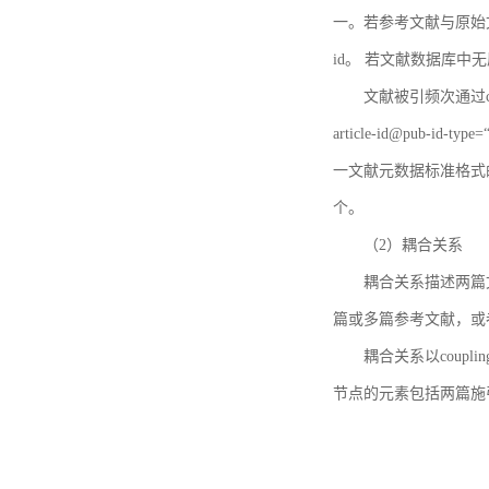
一。若参考文献与原始文献
id。 若文献数据库中
文献被引频次通过c
article-id@pub-id
一文献元数据标准格式
个。
（2）耦合关系
耦合关系描述两篇
篇或多篇参考文献，或
耦合关系以coupl
节点的元素包括两篇施