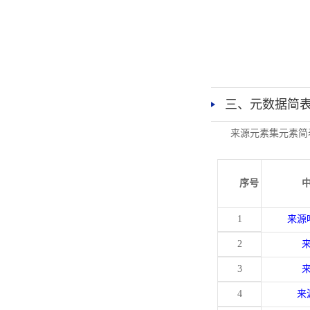
三、元数据简
来源元素集元素简
序号
1
来源
2
3
4
来