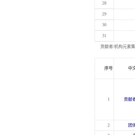
28
29
30
31
贡献者/机构元素
序号
中
1
贡献
2
团