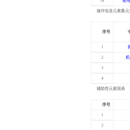
14
使
操作信息元素集元
序号
1
2
机
3
4
辅助性元素简表
序号
1
2