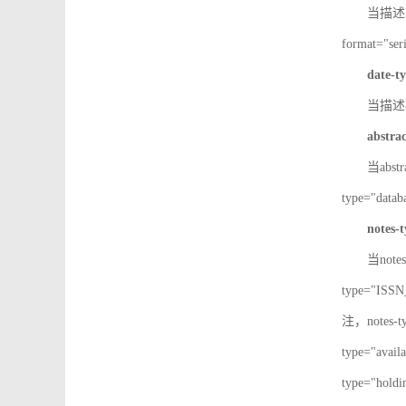
当描述IS
format="
date-t
当描述期
abstra
当abst
type="d
notes-
当note
type="IS
注，notes-
type="av
type="h