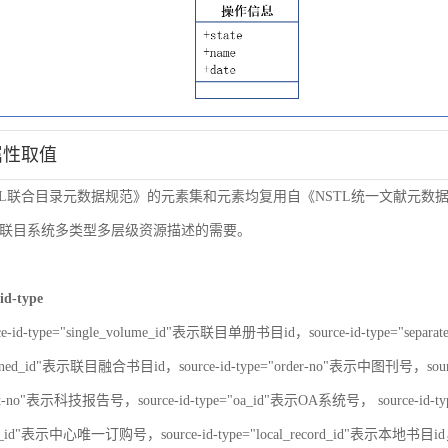
属性取值
TL联合目录元数据规范》的元素集和元素均复用自《NSTL统一文献元
联目系统多类型多层级资源描述的需要。
id-type
ce-id-type="single_volume_id"表示联目单册书目id，source-id-type="sepa
nbined_id"表示联目融合书目id，source-id-type="order-no"表示中图刊号，sour
port-no"表示科技报告号，source-id-type="oa_id"表示OA系统号， source-id-
er_id"表示中心唯一订购号，source-id-type="local_record_id"表示本地书目id，s