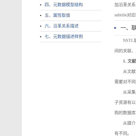
四、元数据模型结构
加沿革关系描述。
subtitle对应
五、属性取值
六、沿革关系描述
一、
七、元数据描述样例
NST
间的关联、
1. 
从文献
需要对不同
从采集
子资源有以
购的数据库
从媒介
有不同。