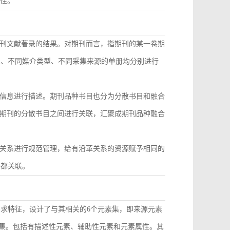
致性。
刊文献著录的结果。对期刊而言，指期刊的某一卷期
型、不同媒介类型、不同采集来源的单册均分别进行
信息进行描述。期刊品种书目也分为分散书目和融合
期刊的分散书目之间进行关联，汇聚成期刊品种融合
关系进行规范管理，给有沿革关系的资源赋予相同的
目都关联。
需求特征，设计了与其相关的6个元素集，即来源元素
素集。包括有描述性元素、辅助性元素和元素属性。其