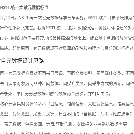
遵循NSTL统一文献元数据标准
6年7月11日，NSTL统一文献元数据标准发布实施。NSTL联合目录系统
行个性化补充完善。根据NSTL统一文献元数据标准，资源母体描述的
合目录元数据规范需要在常规的品种描述的基础上，建立基于单册的母体
描述。即使用同一套元数据规范对资源的品种和物理本信息分别进行描述
联目元数据设计思路
使用同一套元数据方案对不同书目层级、不同文献类型、不同载体类型、不
单册书目著录对象为同品种、同载体、同媒介类型、同采集方式的资源，同
著录外，书目分分散数据和融合数据两个层次，并相互关联。
通过核心元素集对资源的基本书目信息、馆藏信息、关联资源信息、馆藏信
类型、载体类型、采集方式等，建立不同的书目数据，从不同维度选用对
扩展丰富元数据，包括来源、馆藏/获取信息，支撑相关业务系统数据需要。