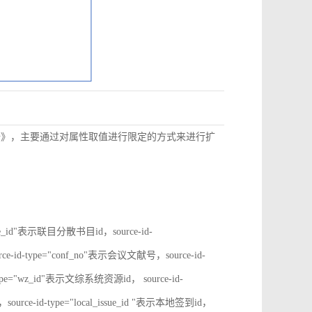
数据》，主要通过对属性取值进行限定的方式来进行扩
rate_id"表示联目分散书目id，source-id-
ce-id-type="conf_no"表示会议文献号，source-id-
type="wz_id"表示文综系统资源id， source-id-
ource-id-type="local_issue_id "表示本地签到id，