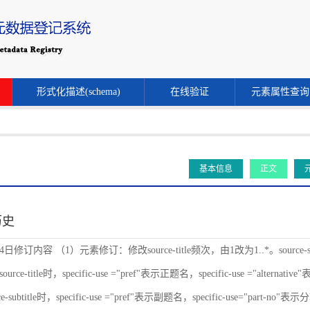
形式化描述(schema)
在线验证
元素属性查询
基本信息
正文
历史
24日修订内容 （1）元素修订：修改source-title频次，由1改为1..*。source-s
ce-title时，specific-use ="pref"表示正题名，specific-use ="alternat
-subtitle时，specific-use ="pref"表示副题名，specific-use="part-no