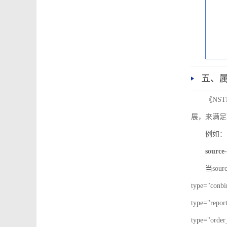
五、
《NS
展，来满足
例如：
source-
当sour
type="co
type="re
type="ord