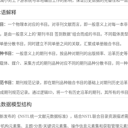
尽量减小对上下游系统与本地编目工作的影响，保证历史数据的完备性和一
术语解释
目：
一个物理本对应的书目。对非刊文献而言，即一般意义上对每一本非
，是由一般意义上的“期刊书目 签到数据”组合而成的书目。不同载体类
单册分散书目，同时建立不同单册之间的关联，汇聚成单册融合书目。
种书目：
一般意义上的期刊书目，按品种对期刊的出版频率、沿革历史等
载体、媒介、采集方式的期刊品种对应不同的期刊品种分散书目，同一种
范书目：
期刊规范记录，即在期刊品种融合书目的基础上对期刊历史沿革
形成期刊规范记录。通过逻辑ID，将一个有历史沿革的期刊，其所有的书
元数据模型结构
新发布的《NSTL统一文献元数据标准》，结合NSTL联合目录资源描述
/机构元素集、主题/分类/关键词元素集、操作信息元素集和获取管理元