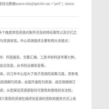
e-title@specific-use ="pref"；source-
从多个维度体现资源对象所涉及的特征属性以及它们之
与资源发现。中心资源描述主要有两大关键点：
技丛书、科技报告、文集汇编、工具书和科技专著七种，
会议信息、丛书的丛编信息等。
本，近几年中心加大了电子资源的采集力度，现有电
开通回溯期刊资源、全国开通现刊资源、成员馆捆绑订
述，从而保证资源获取的可靠性和使用的合法性。
，不同媒介类型的资源在描述信息源的选取和服务方式上各