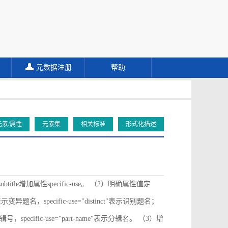
元数据注册
帮助
元素/属性
元素集
相关标准
形式化描述
ubtitle增加属性specific-use。 （2）明确属性值定
ive"表示变异题名，specific-use="distinct"表示识别题名；
"表示分辑号，specific-use="part-name"表示分辑名。 （3）增