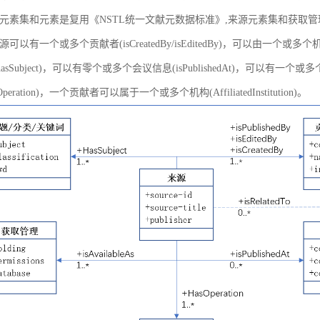
元素集和元素是复用《NSTL统一文献元数据标准》,来源元素集和获取
以有一个或多个贡献者(isCreatedBy/isEditedBy)，可以由一个或多个机
asSubject)，可以有零个或多个会议信息(isPublishedAt)，可以有一个或
peration)，一个贡献者可以属于一个或多个机构(AffiliatedInstitution)。