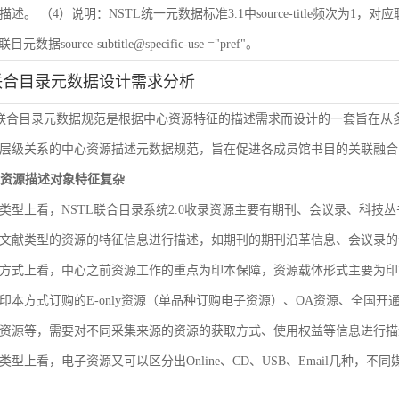
 （4）说明：NSTL统一元数据标准3.1中source-title频次为1，对应联目元数据sourc
联目元数据source-subtitle@specific-use ="pref"。
联合目录元数据设计需求分析
L联合目录元数据规范是根据中心资源特征的描述需求而设计的一套旨在
层级关系的中心资源描述元数据规范，旨在促进各成员馆书目的关联融合
文献资源描述对象特征复杂
类型上看，NSTL联合目录系统2.0收录资源主要有期刊、会议录、科
文献类型的资源的特征信息进行描述，如期刊的期刊沿革信息、会议录的
方式上看，中心之前资源工作的重点为印本保障，资源载体形式主要为印
印本方式订购的E-only资源（单品种订购电子资源）、OA资源、全国
资源等，需要对不同采集来源的资源的获取方式、使用权益等信息进行描
类型上看，电子资源又可以区分出Online、CD、USB、Email几种