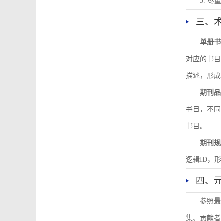
5. 
三、
单册书
对应的书目
描述，形成
期刊品
书目，不同
书目。
期刊规
逻辑ID，
四、
参照最
集、贡献者