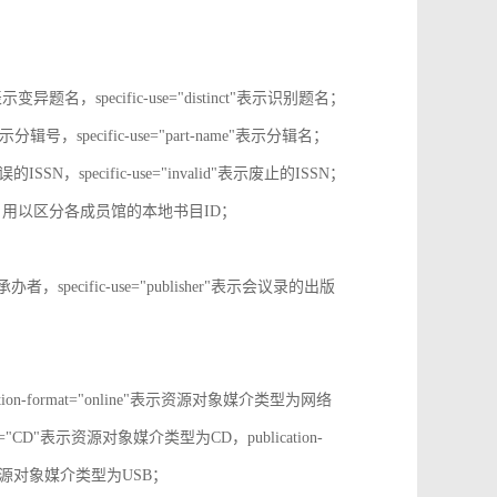
tive"表示变异题名，specific-use="distinct"表示识别题名；
-no"表示分辑号，specific-use="part-name"表示分辑名；
误的ISSN，specific-use="invalid"表示废止的ISSN；
ion-id，用以区分各成员馆的本地书目ID；
r"表示承办者，specific-use="publisher"表示会议录的出版
tion-format="online"表示资源对象媒介类型为网络
mat="CD"表示资源对象媒介类型为CD，publication-
表示表示资源对象媒介类型为USB；